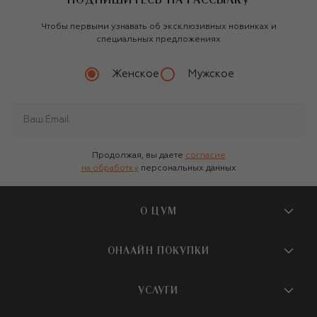
ПОДПИШИТЕСЬ НА РАССЫЛКУ
Чтобы первыми узнавать об эксклюзивных новинках и
специальных предложениях
Женское
Мужское
Продолжая, вы даете
согласие
на обработку
персональных данных
О ЦУМ
О магазине
ОНЛАЙН ПОКУПКИ
Новости и события
Вопросы и ответы
УСЛУГИ
Бутики и ПВЗ ЦУМ
Мобильное приложение
Контакты