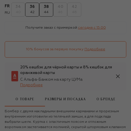
FR
34
36
38
40
42
40
42
44
46
48
RU
Получите заказ с примеркой
сегодня c 15:00
10% бонусов за первую покупку
Подробнее
20% кешбэк для чёрной карты и 8% кешбэк для
оранжевой карты
С Альфа-Банком на карту ЦУМа
Подробнее
О ТОВАРЕ
РАЗМЕРЫ И ПОСАДКА
О БРЕНДЕ
Бомбер с двумя накладными внешними карманами и прорезным
внутренним изготовили из телячьей замши, а для подклада
выбрали шелк. Куртка с эластичным поясом и отложным
воротником застегивается молнией, скрытой штормовым клапаном