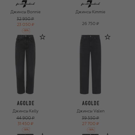
Джинсы Bonnie
Джинсы Kimmie
32 950 ₽
26 750 ₽
23 050 ₽
-
30
%
Джинсы Kelly
Джинсы Valen
44 900 ₽
39 550 ₽
31 450 ₽
27 700 ₽
-
30
%
-
30
%