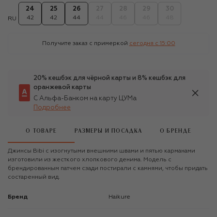
24
25
26
27
28
29
30
42
42
44
44
46
46
48
RU
Получите заказ с примеркой
сегодня c 15:00
20% кешбэк для чёрной карты и 8% кешбэк для
оранжевой карты
С Альфа-Банком на карту ЦУМа
Подробнее
О ТОВАРЕ
РАЗМЕРЫ И ПОСАДКА
О БРЕНДЕ
Джинсы Bibi с изогнутыми внешними швами и пятью карманами
изготовили из жесткого хлопкового денима. Модель с
брендированным патчем сзади постирали с камнями, чтобы придать
состаренный вид.
Бренд
Haikure