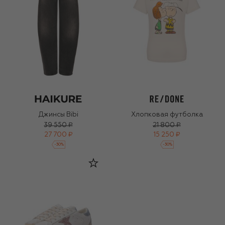
Джинсы Bibi
Хлопковая футболка
39 550 ₽
21 800 ₽
27 700 ₽
15 250 ₽
-
30
%
-
30
%