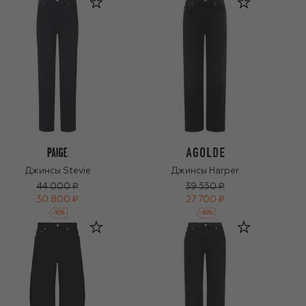
Джинсы Stevie
Джинсы Harper
44 000 ₽
39 550 ₽
30 800 ₽
27 700 ₽
-
30
%
-
30
%