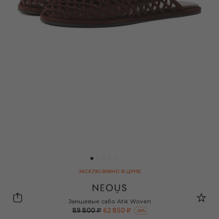
ЭКСКЛЮЗИВНО В ЦУМЕ
Neous
Замшевые сабо Atik Woven
89 800 ₽
62 850 ₽
-
30
%