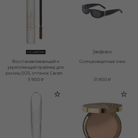
Восстанавливающий и
Солнцезащитные очки
укрепляющий праймер для
ресниц SOS, оттенок Caramel
(8ml)
3 900 ₽
51 900 ₽