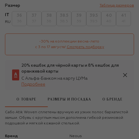
Размер
Таблица размеров
IT
36
37
38
38.5
39
39.5
40
41
36
37
38
38.5
39
39.5
40
41
RU
-30% на коллекции весна-лето 

с 3 по 17 августа!
Смотреть подборку
20% кешбэк для чёрной карты и 8% кешбэк для
оранжевой карты
С Альфа-Банком на карту ЦУМа
Подробнее
О ТОВАРЕ
РАЗМЕРЫ И ПОСАДКА
О БРЕНДЕ
Сабо Atik Woven сплетены вручную из узких полос бархатистой
замши. Обувь с круглым мысом дополнена гибкой резиновой
подошвой и мягкой кожаной стелькой.
Бренд
Neous