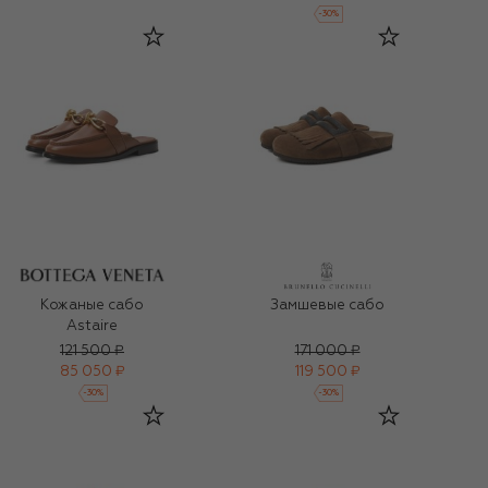
-
30
%
Кожаные сабо
Замшевые сабо
Astaire
121 500 ₽
171 000 ₽
85 050 ₽
119 500 ₽
-
30
%
-
30
%