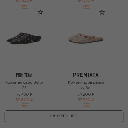
87 850 ₽
84 350 ₽
-
30
%
-
30
%
Кожаные сабо Belle
Комбинированные
25
сабо
75 450 ₽
54 200 ₽
52 800 ₽
37 950 ₽
-
30
%
-
30
%
СМОТРЕТЬ ВСЕ