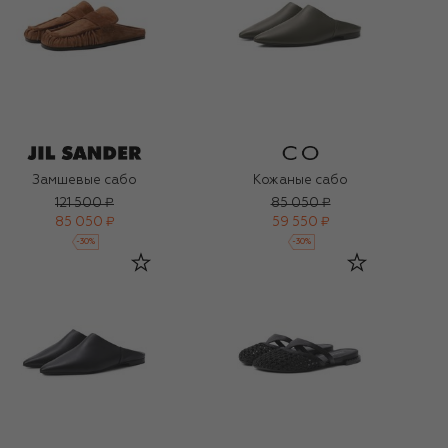
Замшевые сабо
Кожаные сабо
121 500 ₽
85 050 ₽
85 050 ₽
59 550 ₽
-
30
%
-
30
%