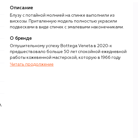
Описание
Блузу с потайной молнией на спинке выполнили из
вискозы. Приталенную модель полностью украсили
подвесками в виде спичек с эмалевыми наконечниками.
О бренде
Оглушительному успеху Bottega Veneta в 2020-х
предшествовало больше 50 лет спокойной ежедневной
работы кожевенной мастерской, которую в 1966 году
Мишель Таддеи и Ренцо Дзенджаро открыли в
Читать продолжение
итальянском регионе Венето. Все это время при
создании сумок и других кожаных аксессуаров партнеры
использовали технику плетения из узких кожаных полос
(intrecciato), которая до сих пор остается одним из ноу-
хау бренда, превратившего работу с кожей в высокое
искусство.
,
В 2001 году бренд возглавил немецкий дизайнер Томас
Майер, который впервые за долгое время вывел
Bottega Veneta в авангард современной моды. Майер с
умом использовал «ремесленное» наследие и вернул
бренду идентичность люксового модного дома. Его