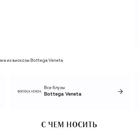
преемники — Дэниел Ли, а затем Матье Блази — возвели
кропотливую работу ателье Bottega Veneta в культ,
превратив в специалитет не только плетеную кожу, но и
трикотаж. В 2024 году бренд возглавила Луиз Троттер,
продолжающая путь BV в качестве флагмана
интеллектуальной моды.
Современную эстетику бренда определяют
изобретательный крой, обманчивые фактуры (например
деним, на деле оказывающийся кожей), инновационные
зка из вискозы Bottega Veneta
техники работы с кожей и сложные оттенки привычных
цветов. Линию одежды дополняет внушительная
коллекция обуви и аксессуаров, в числе которых —
культовые it-сумки Sardine, Jodie, Cassette, Knot Chain и
многие другие.
Все блузы
Bottega Veneta
С ЧЕМ НОСИТЬ