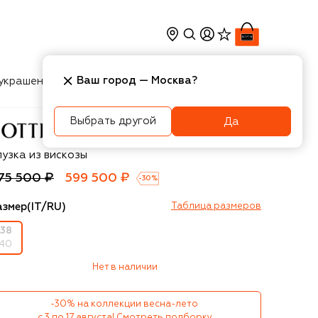
Ваш город —
Москва
?
украшения
Косметика
Интерьер
Новости
Выбрать другой
Да
ottega Veneta
лузка из вискозы
75 500 ₽
599 500 ₽
-
30
%
азмер
(IT/RU)
Таблица размеров
38
40
Нет в наличии
-30% на коллекции весна-лето 

с 3 по 17 августа!
Смотреть подборку