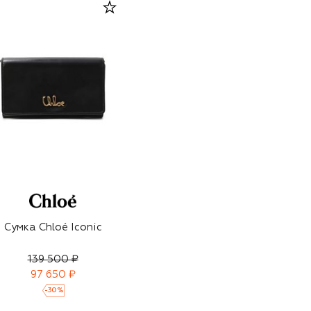
Сумка Chloé Iconic
139 500 ₽
97 650 ₽
-
30
%