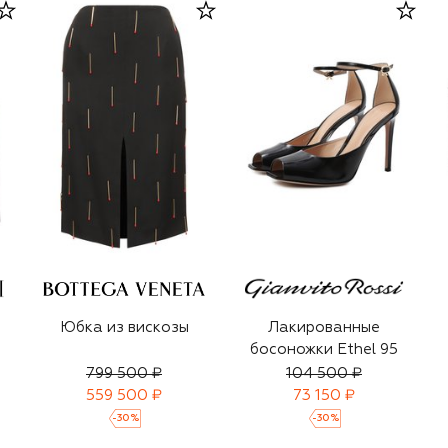
Юбка из вискозы
Лакированные
босоножки Ethel 95
799 500 ₽
104 500 ₽
559 500 ₽
73 150 ₽
-
30
%
-
30
%