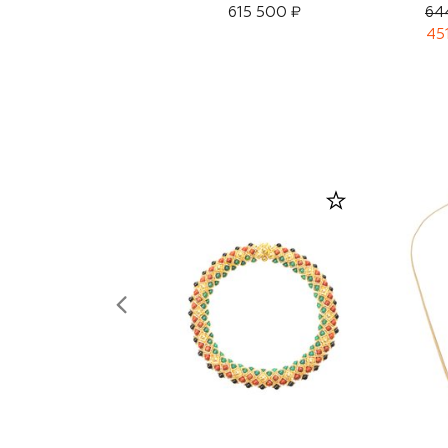
615 500 ₽
64
45