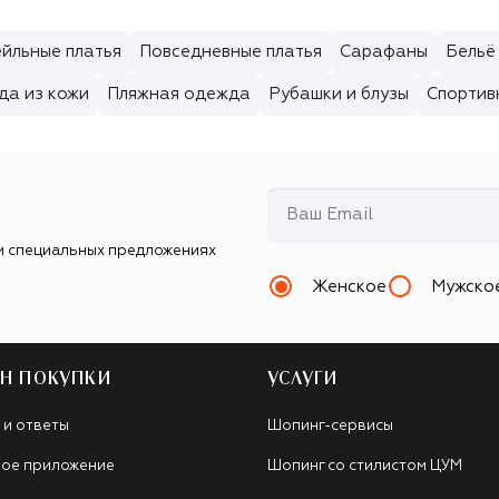
йльные платья
Повседневные платья
Сарафаны
Бельё
да из кожи
Пляжная одежда
Рубашки и блузы
Спортив
и специальных предложениях
Женское
Мужско
Н ПОКУПКИ
УСЛУГИ
 и ответы
Шопинг-сервисы
ое приложение
Шопинг со стилистом ЦУМ