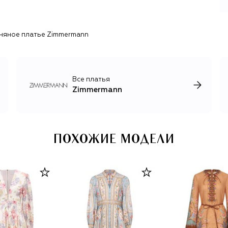
природой и искусством Австралии. Тщательно
продуманные детали из мира haute couture стали
неотъемлемой чертой пляжной одежды и купальников,
няное платье Zimmermann
порой украшенных не хуже вечерних платьев.
Все платья
Zimmermann
ПОХОЖИЕ МОДЕЛИ