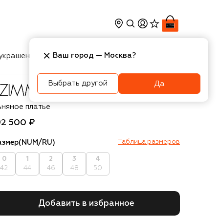
Ваш город —
Москва
?
украшения
Косметика
Интерьер
Новости
Выбрать другой
Да
immermann
ьняное платье
92 500 ₽
азмер
(NUM/RU)
Таблица размеров
0
1
2
3
4
42
44
46
48
50
Добавить в избранное