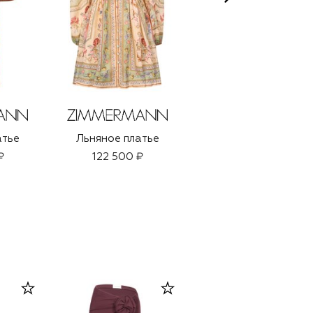
атье
Льняное платье
Шелковое платье
₽
122 500 ₽
174 420 ₽