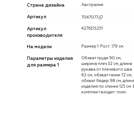
Страна дизайна
Австралия
Артикул
7047077
Артикул
4276DS251
производителя
На модели
Размер 1. Рост: 179 см.
Параметры изделия
Обхват груди 90 см,
ширина плеч 32 см, длина
для размера 1
рукава от плечевого шва
62 см, обхват талии 72 см,
обхват бёдер 98 см, длин
изделия по спинке 125 см. 
комплект входит: пояс.