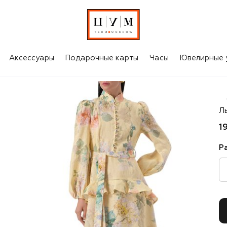
Аксессуары
Подарочные карты
Часы
Ювелирные 
Z
Л
1
Р