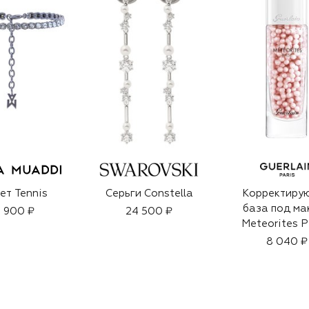
ет Tennis
Серьги Constella
Корректиру
база под ма
 900 ₽
24 500 ₽
Meteorites P
(30ml)
8 040 ₽