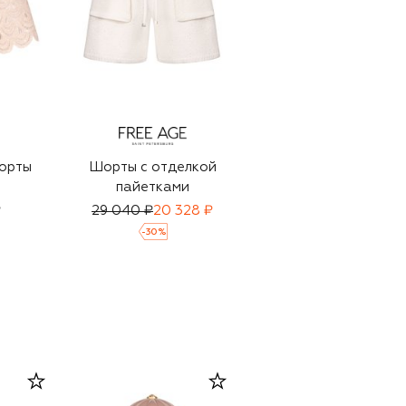
орты
Шорты с отделкой
Шорты
пайетками
₽
29 040 ₽
20 328 ₽
17 650 ₽
-
30
%