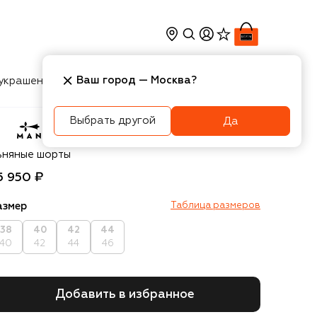
Ваш город —
Москва
?
украшения
Косметика
Интерьер
Новости
Выбрать другой
Да
anebi
ьняные шорты
5 950 ₽
азмер
Таблица размеров
38
40
42
44
40
42
44
46
Добавить в избранное