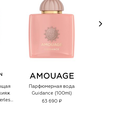
ющая
Парфюмерная вода
Браслет
кияж
Guidance (100ml)
64 550 ₽
erles
63 690 ₽