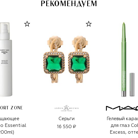
РЕКОМЕНДУЕМ
ORT ZONE
ищающее
Серьги
Гелевый кар
о Essential
для глаз Co
16 550 ₽
200ml)
Excess, отт