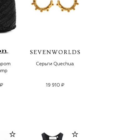
mpom
Серьги Quechua
ump
 ₽
19 910 ₽