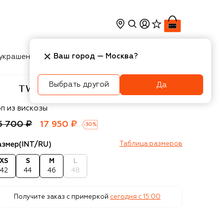
Ваш город —
Москва
?
украшения
Косметика
Интерьер
Новости
Выбрать другой
Да
inset
п из вискозы
5 700 ₽
17 950 ₽
-
30
%
азмер
(INT/RU)
Таблица размеров
XS
S
M
L
42
44
46
48
Получите заказ с примеркой
сегодня c 15:00