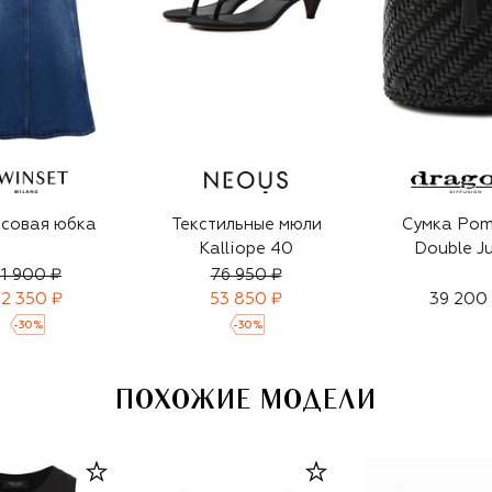
совая юбка
Текстильные мюли
Сумка Po
Kalliope 40
Double J
1 900 ₽
76 950 ₽
2 350 ₽
53 850 ₽
39 200
-
30
%
-
30
%
ПОХОЖИЕ МОДЕЛИ