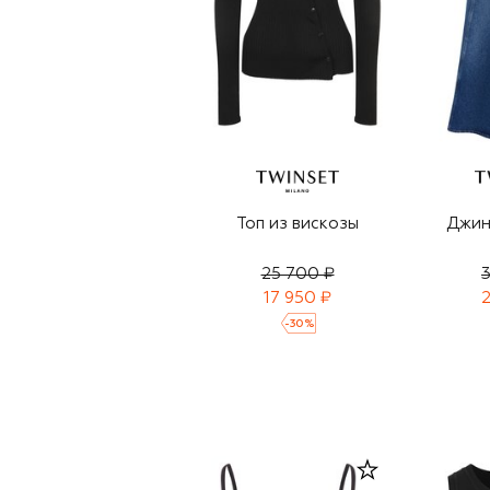
Топ из вискозы
Джин
25 700 ₽
3
17 950 ₽
2
-
30
%