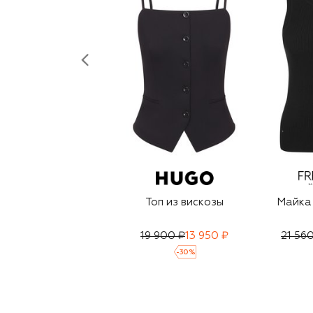
Топ из вискозы
Майка 
19 900 ₽
13 950 ₽
21 56
-
30
%