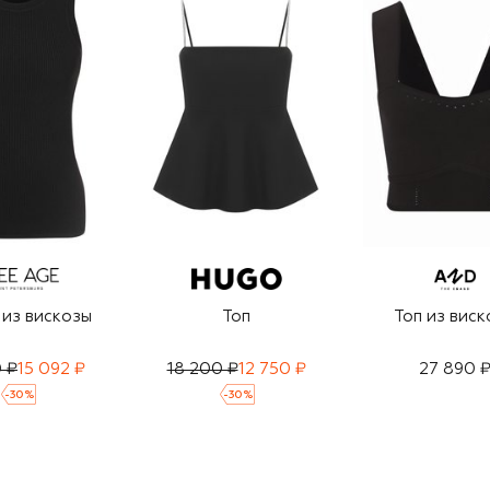
из вискозы
Топ
Топ из виск
0 ₽
15 092 ₽
18 200 ₽
12 750 ₽
27 890 
-
30
%
-
30
%