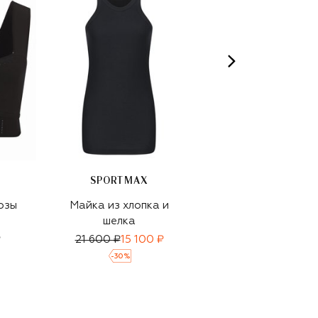
SPORTMAX
озы
Майка из хлопка и
Майка
шелка
₽
21 600 ₽
15 100 ₽
19 710 ₽
-
30
%