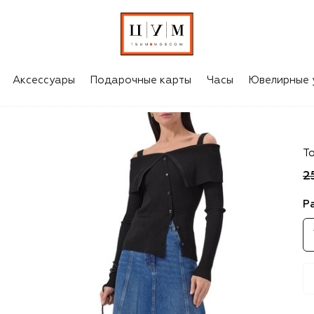
Аксессуары
Подарочные карты
Часы
Ювелирные 
Tw
То
2
Р