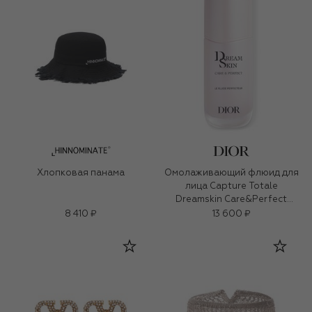
Хлопковая панама
Омолаживающий флюид для
лица Capture Totale
Dreamskin Care&Perfect
(30ml)
8 410 ₽
13 600 ₽