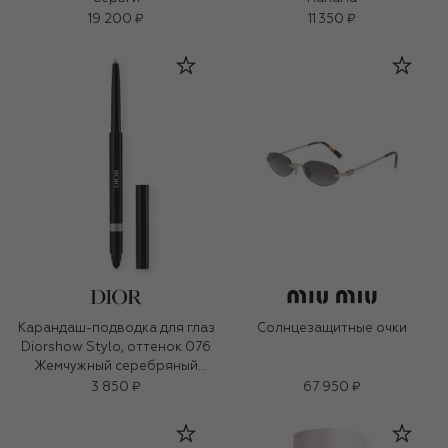
19 200 ₽
11 350 ₽
Карандаш-подводка для глаз
Солнцезащитные очки
Diorshow Stylo, оттенок 076
Жемчужный серебряный
(0,3g)
3 850 ₽
67 950 ₽