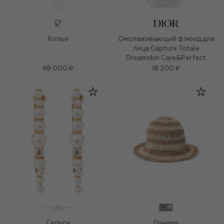
Колье
Омолаживающий флюид для
лица Capture Totale
Dreamskin Care&Perfect
(50ml)
48 000 ₽
18 200 ₽
Серьги
Панама