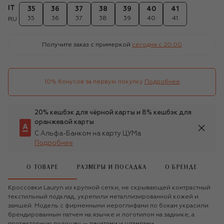
IT
35
36
37
38
39
40
41
35
36
37
38
39
40
41
RU
Получите заказ с примеркой
сегодня c 20:00
10% бонусов за первую покупку
Подробнее
20% кешбэк для чёрной карты и 8% кешбэк для
оранжевой карты
С Альфа-Банком на карту ЦУМа
Подробнее
О ТОВАРЕ
РАЗМЕРЫ И ПОСАДКА
О БРЕНДЕ
Кроссовки Lauryn из крупной сетки, не скрывающей контрастный
текстильный подклад, укрепили металлизированной кожей и
замшей. Модель с фирменными иероглифами по бокам украсили
брендированным патчем на язычке и логотипом на заднике, а
протекторную подошву — печатями и штампами.