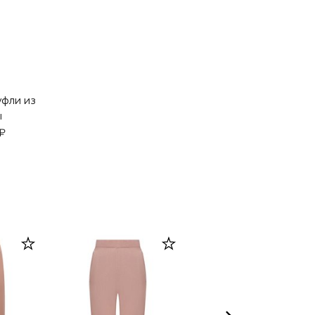
фли из
ы
₽