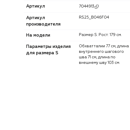
Артикул
7044913
Артикул
RS25_B046F04
производителя
На модели
Размер S. Рост: 179 см.
Параметры изделия
Обхват талии 77 см, длина
внутреннего шагового
для размера S
шва 71 см, длина по
внешнему шву 103 см.