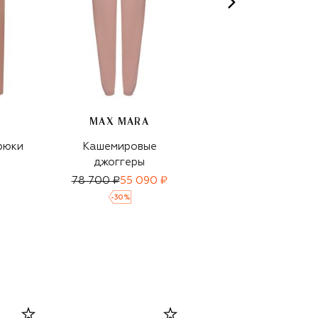
MAX MARA
рюки
Кашемировые
Шерстяные брюки
джоггеры
78 700 ₽
55 090 ₽
33 900 ₽
-
30
%