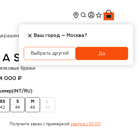
Ваш город —
Москва
?
украшения
Косметика
Интерьер
Новости
Выбрать другой
Да
SCENO
елковые брюки
4 000 ₽
азмер
(INT/RU)
XS
S
M
L
42
44
46
48
Получите заказ с примеркой
завтра c 10:00