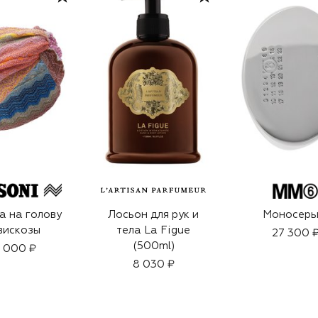
а на голову
Лосьон для рук и
Моносерь
вискозы
тела La Figue
27 300 
(500ml)
 000 ₽
8 030 ₽