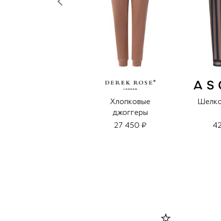
Хлопковые
Шелко
джоггеры
27 450 ₽
42