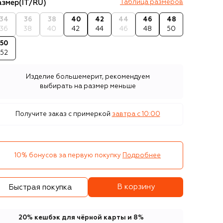
азмер
(IT/RU)
Таблица размеров
34
36
38
40
42
44
46
48
36
38
40
42
44
46
48
50
50
52
Изделие большемерит, рекомендуем
выбирать на размер меньше
Получите заказ с примеркой
завтра c 10:00
10% бонусов за первую покупку
Подробнее
В корзину
Быстрая покупка
20% кешбэк для чёрной карты и 8%