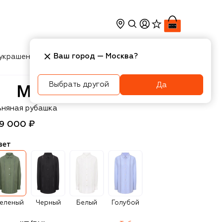
Ваш город —
Москва
?
украшения
Косметика
Интерьер
Новости
Выбрать другой
Да
VST
ьняная рубашка
19 000 ₽
вет
еленый
Черный
Белый
Голубой