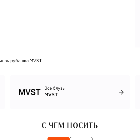
кашемир получается невероятно воздушным и
нежным.Нейтральная цветовая палитра, высокое
портновское искусство и акцент на благородных
материалах делают вещи MVST идеальной основой для
гардероба на все случаи жизни.
яная рубашка MVST
Все блузы
MVST
С ЧЕМ НОСИТЬ