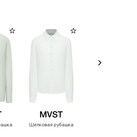
башка
Шелковая рубашка
Шерстяная
рубашка