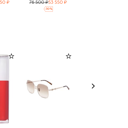
50 ₽
76 500 ₽
53 550 ₽
193 000 ₽
135 000 ₽
-
30
%
-
30
%