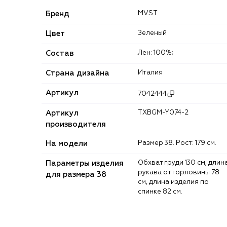
Бренд
MVST
Цвет
Зеленый
Состав
Лен: 100%;
Страна дизайна
Италия
Артикул
7042444
Артикул
TXBGM-Y074-2
производителя
На модели
Размер 38. Рост: 179 см.
Параметры изделия
Обхват груди 130 см, длина
рукава от горловины 78
для размера 38
см, длина изделия по
спинке 82 см.