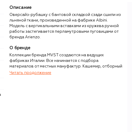
Описание
Оверсайз-рубашку с бантовой складкой сзади сшили из
льняной ткани, произведенной на фабрике Albini.
Модель с вертикальными вставками из кружева ручной
работы застегивается перламутровыми пуговицами от
бренда Arienzo.
О бренде
Коллекции бренда MVST создаются на ведущих
фабриках Италии. Все начинается с подбора
материалов от местных мануфактур. Кашемир, отборный
шелк Mulberry, шерсть мериноса, викуньи и альпака
Читать продолжение
поставляют Loro Piana, Cariaggi, Colombo и Vitale
Barberis Canonico, костюмные ткани — Reda 1865, деним
— Candiani, водоотталкивающий хлопок, лен — Olmetex.
Для верхней одежды используют испанскую овчину, мех,
высокотехнологичный нейлон, гусиный пух и утеплитель
Thermore. Гладкая кожа комбинируется с замшей и
каракульчой, струящийся атлас — с разными видами
трикотажа. Помимо классической вязки, бренд
предлагает изделия, выполненные по передовой
технологии La Nuvola («Облако»), за счет которой