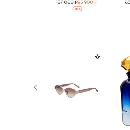
137 000 ₽
95 900 ₽
83
-
30
%