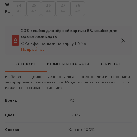
W
24
25
26
27
28
42
42
44
44
46
RU
20% кешбэк для чёрной карты и 8% кешбэк для
оранжевой карты
С Альфа-Банком на карту ЦУМа
Подробнее
О ТОВАРЕ
РАЗМЕРЫ И ПОСАДКА
О БРЕНДЕ
Выбеленные джинсовые шорты Nina с потертостями и отворотами
декорировали патчем на поясе. Модель с пятью карманами сшили
из жесткого стираного денима.
Бренд
R13
Цвет
Синий
Состав
Хлопок: 100%;