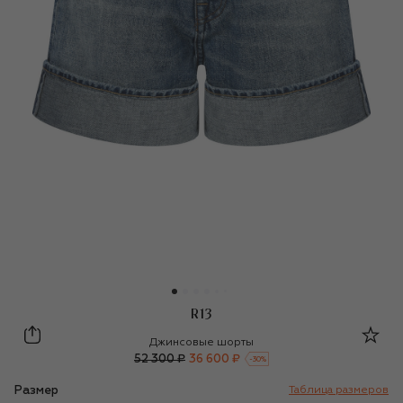
R13
R13
Джинсовые шорты
52 300 ₽
36 600 ₽
-
30
%
Размер
Таблица размеров