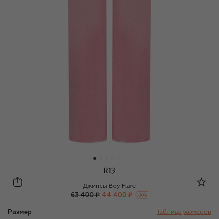
R13
R13
Джинсы Boy Flare
63 400 ₽
44 400 ₽
-
30
%
Размер
Таблица размеров