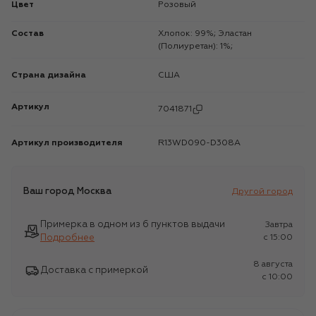
Цвет
Розовый
Состав
Хлопок: 99%; Эластан
(Полиуретан): 1%;
Страна дизайна
США
Артикул
7041871
Артикул производителя
R13WD090-D308A
Ваш город
Москва
Другой город
Примерка в одном из 6 пунктов выдачи
Завтра
Подробнее
c 15:00
8 августа
Доставка с примеркой
c 10:00