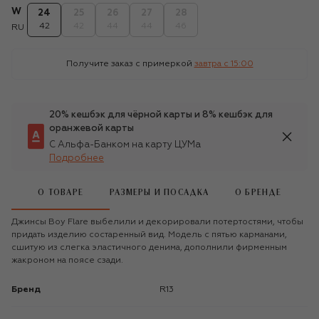
W
24
25
26
27
28
42
42
44
44
46
RU
Получите заказ с примеркой
завтра c 15:00
20% кешбэк для чёрной карты и 8% кешбэк для
оранжевой карты
С Альфа-Банком на карту ЦУМа
Подробнее
О ТОВАРЕ
РАЗМЕРЫ И ПОСАДКА
О БРЕНДЕ
Джинсы Boy Flare выбелили и декорировали потертостями, чтобы
придать изделию состаренный вид. Модель с пятью карманами,
сшитую из слегка эластичного денима, дополнили фирменным
жакроном на поясе сзади.
Бренд
R13