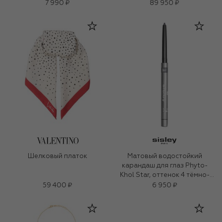
7 990 ₽
89 950 ₽
Шелковый платок
Матовый водостойкий
карандаш для глаз Phyto-
Khol Star, оттенок 4 тёмно-
серый (0.3g)
59 400 ₽
6 950 ₽