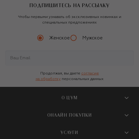
ПОДПИШИТЕСЬ НА РАССЫЛКУ
Чтобы первыми узнавать об эксклюзивных новинках и
специальных предложениях
Женское
Мужское
Продолжая, вы даете
согласие
на обработку
персональных данных
О ЦУМ
О магазине
ОНЛАЙН ПОКУПКИ
Новости и события
Вопросы и ответы
УСЛУГИ
Бутики и ПВЗ ЦУМ