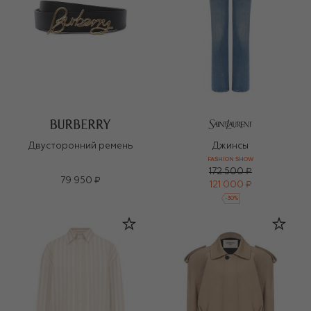
Двусторонний ремень
Джинсы
FASHION SHOW
172 500 ₽
79 950 ₽
121 000 ₽
-
30
%