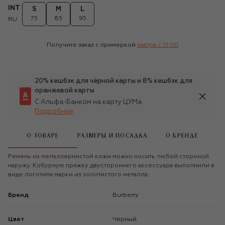
INT
S
M
L
75
85
95
RU
Получите заказ с примеркой
завтра c 13:00
20% кешбэк для чёрной карты и 8% кешбэк для
оранжевой карты
С Альфа-Банком на карту ЦУМа
Подробнее
О ТОВАРЕ
РАЗМЕРЫ И ПОСАДКА
О БРЕНДЕ
Ремень из мелкозернистой кожи можно носить любой стороной
наружу. Кобурную пряжку двустороннего аксессуара выполнили в
виде логотипа марки из золотистого металла.
Бренд
Burberry
Цвет
Черный