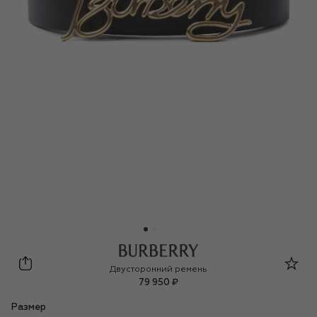
Burberry
Двусторонний ремень
79 950 ₽
Размер