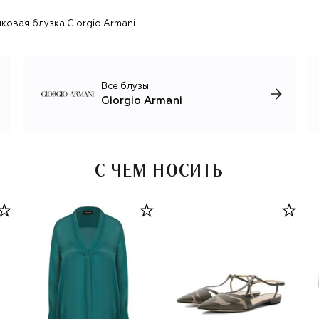
изделия и базовый трикотаж. Одежду дополняют линия
ковая блузка Giorgio Armani
украшений, классические модели обуви и сумок.
Все блузы
Giorgio Armani
С ЧЕМ НОСИТЬ