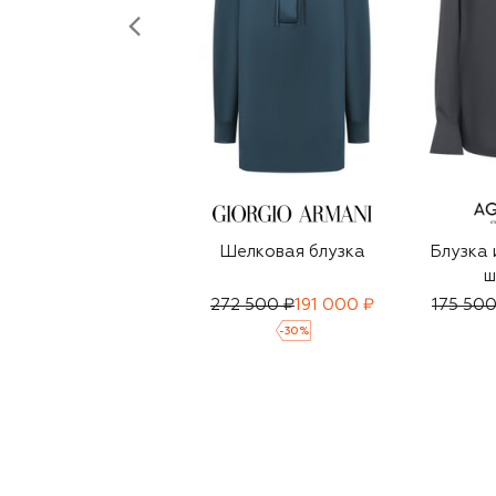
Шелковая блузка
Блузка 
ш
272 500 ₽
191 000 ₽
175 500
-
30
%