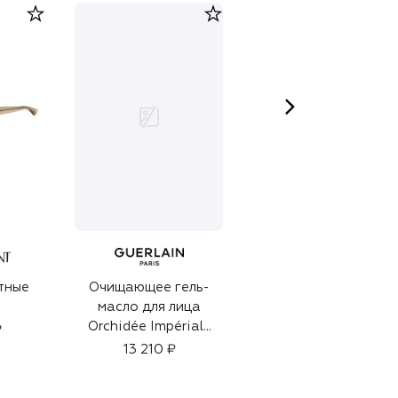
тные
Очищающее гель-
Кашемировая шаль
масло для лица
122 500 ₽
Orchidée Impériale
₽
(150ml)
13 210 ₽