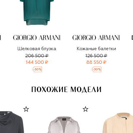
Шелковая блузка
Кожаные балетки
206 500 ₽
126 500 ₽
144 500 ₽
88 550 ₽
-
30
%
-
30
%
ПОХОЖИЕ МОДЕЛИ