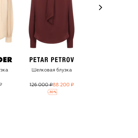
узка
Шелковая блузка
Шелковая блузка
₽
126 000 ₽
88 200 ₽
272 500 ₽
191 000 ₽
-
30
%
-
30
%