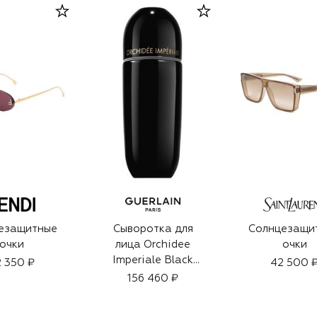
езащитные
Сыворотка для
Солнцезащи
очки
лица Orchidee
очки
Imperiale Black
 350 ₽
42 500 
(30ml)
156 460 ₽