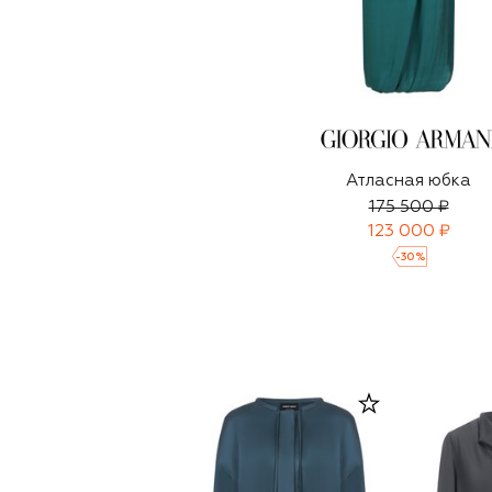
Атласная юбка
175 500 ₽
123 000 ₽
-
30
%