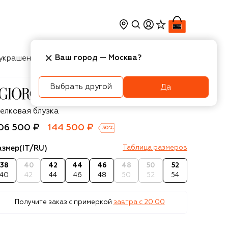
Ваш город —
Москва
?
украшения
Косметика
Интерьер
Новости
Выбрать другой
Да
orgio Armani
елковая блузка
06 500 ₽
144 500 ₽
-
30
%
азмер
(IT/RU)
Таблица размеров
38
40
42
44
46
48
50
52
40
42
44
46
48
50
52
54
Получите заказ с примеркой
завтра c 20:00