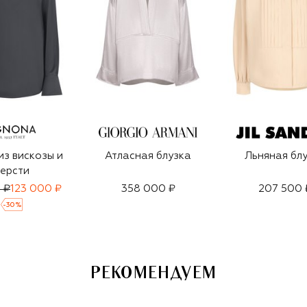
из вискозы и
Атласная блузка
Льняная бл
ерсти
 ₽
123 000 ₽
358 000 ₽
207 500 
-
30
%
РЕКОМЕНДУЕМ