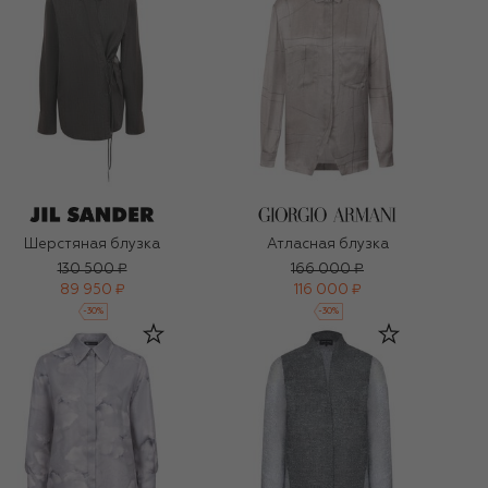
Шерстяная блузка
Атласная блузка
130 500 ₽
166 000 ₽
89 950 ₽
116 000 ₽
-
30
%
-
30
%