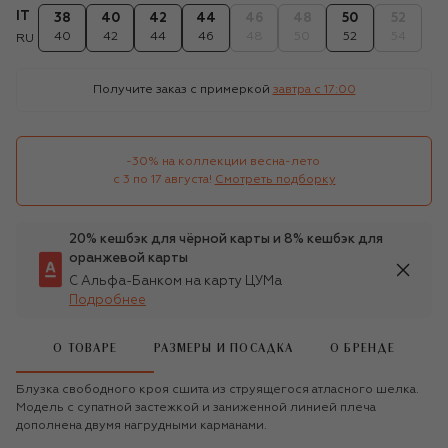
IT
38
40
42
44
46
48
50
52
40
42
44
46
48
50
52
54
RU
Получите заказ с примеркой
завтра c 17:00
-30% на коллекции весна-лето 

с 3 по 17 августа!
Смотреть подборку
20% кешбэк для чёрной карты и 8% кешбэк для
оранжевой карты
С Альфа-Банком на карту ЦУМа
Подробнее
О ТОВАРЕ
РАЗМЕРЫ И ПОСАДКА
О БРЕНДЕ
Блузка свободного кроя сшита из струящегося атласного шелка.
Модель с супатной застежкой и заниженной линией плеча
дополнена двумя нагрудными карманами.