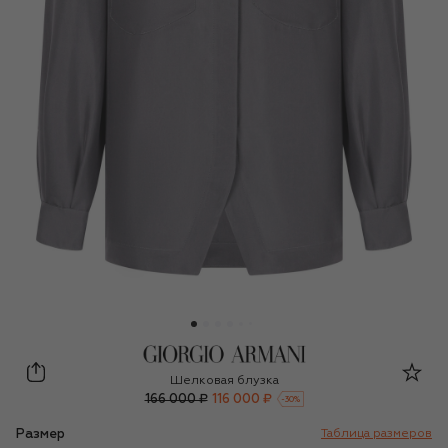
Giorgio Armani
Шелковая блузка
166 000 ₽
116 000 ₽
-
30
%
Размер
Таблица размеров