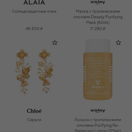
Солнцезащитные очки
Маска с тропическими
смолами Deeply Purifying
Mask (60ml)
46 650 ₽
17 280 ₽
Серьги
Лосьон с тропическими
смолами Purifying Re-
Balancing Lotion (125ml)