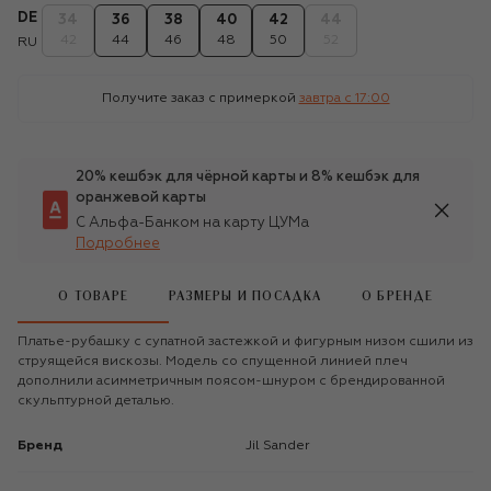
DE
34
36
38
40
42
44
42
44
46
48
50
52
RU
Получите заказ с примеркой
завтра c 17:00
20% кешбэк для чёрной карты и 8% кешбэк для
оранжевой карты
С Альфа-Банком на карту ЦУМа
Подробнее
О ТОВАРЕ
РАЗМЕРЫ И ПОСАДКА
О БРЕНДЕ
Платье-рубашку с супатной застежкой и фигурным низом сшили из
струящейся вискозы. Модель со спущенной линией плеч
дополнили асимметричным поясом-шнуром с брендированной
скульптурной деталью.
Бренд
Jil Sander