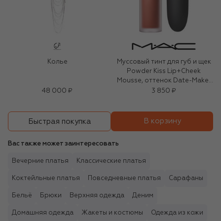
Колье
Муссовый тинт для губ и щек
Powder Kiss Lip+Cheek
Mousse, оттенок Date-Maker
(5ml)
48 000 ₽
3 850 ₽
В корзину
Быстрая покупка
Вас также может заинтересовать
Вечерние платья
Классические платья
Коктейльные платья
Повседневные платья
Сарафаны
Бельё
Брюки
Верхняя одежда
Деним
Домашняя одежда
Жакеты и костюмы
Одежда из кожи