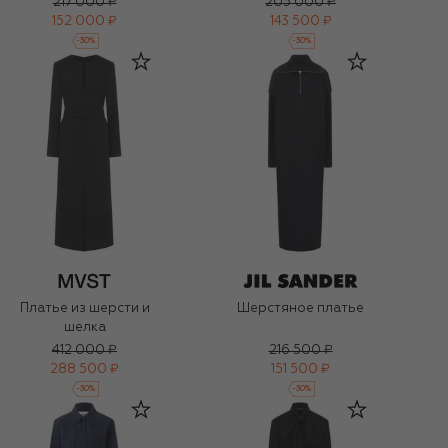
217 000 ₽
205 000 ₽
152 000 ₽
143 500 ₽
-
30
%
-
30
%
Платье из шерсти и
Шерстяное платье
шелка
412 000 ₽
216 500 ₽
288 500 ₽
151 500 ₽
-
30
%
-
30
%