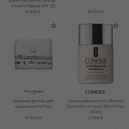
крем Even Better Clinical™
Vitamin Makeup SPF 50,
оттенок Light Cool 2 (30ml)
6 890 ₽
39 350 ₽
Кожаный футляр для
Тональный крем Anti-Blemish
наушников AirPods
Solutions, оттенок WN 01 Flax
(30ml)
47 400 ₽
5 990 ₽