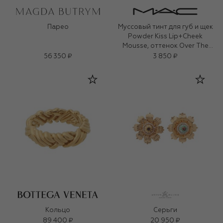
Парео
Муссовый тинт для губ и щек
Powder Kiss Lip+Cheek
Mousse, оттенок Over The
Taupe (5ml)
56 350 ₽
3 850 ₽
Кольцо
Серьги
89 400 ₽
20 950 ₽