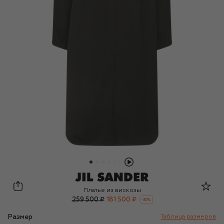
Jil Sander
Платье из вискозы
259 500 ₽
181 500 ₽
-
30
%
Размер
Таблица размеров