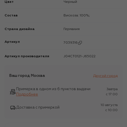
Цвет
Черный
Состав
Вискоза: 100%;
Страна дизайна
Германия
Артикул
7039316
Артикул производителя
J04CT0121-J65022
Ваш город
Москва
Другой город
Примерка в одном из 6 пунктов выдачи
Завтра
Подробнее
c 17:00
10 августа
Доставка с примеркой
c 10:00