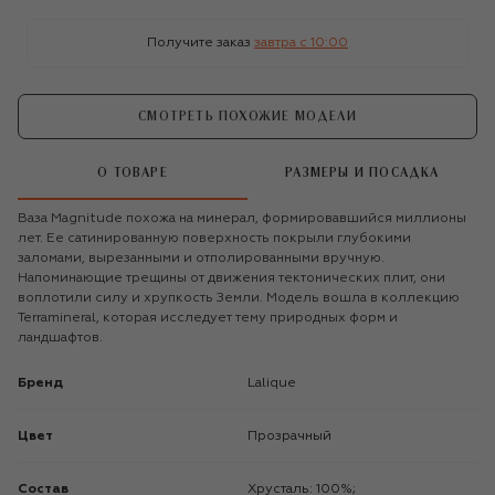
Получите заказ
завтра c 10:00
СМОТРЕТЬ ПОХОЖИЕ МОДЕЛИ
О ТОВАРЕ
РАЗМЕРЫ И ПОСАДКА
Ваза Magnitude похожа на минерал, формировавшийся миллионы
лет. Ее сатинированную поверхность покрыли глубокими
заломами, вырезанными и отполированными вручную.
Напоминающие трещины от движения тектонических плит, они
воплотили силу и хрупкость Земли. Модель вошла в коллекцию
Terramineral, которая исследует тему природных форм и
ландшафтов.
Бренд
Lalique
Цвет
Прозрачный
Состав
Хрусталь: 100%;