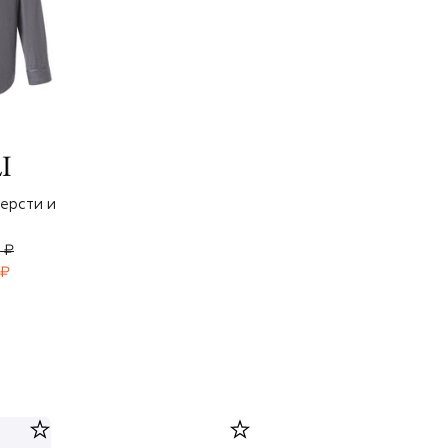
ерсти и
 ₽
 ₽