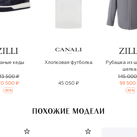
аные кеды
Хлопковая футболка
Рубашка из ш
шелка
43 500 ₽
145 000
70 500 ₽
45 050 ₽
99 500
-
30
%
-
30
%
ПОХОЖИЕ МОДЕЛИ