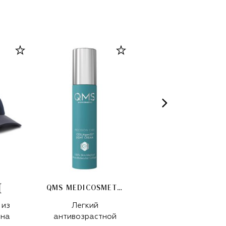
QMS MEDICOSMETICS
 из
Легкий
Хлопковая
ьна
антивозрастной
бейсболка