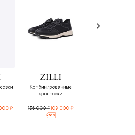
совки
Комбинированные
Кожаные кеды
кроссовки
 000 ₽
156 000 ₽
109 000 ₽
175 500 ₽
123 000 ₽
-
30
%
-
30
%