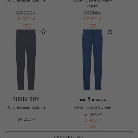
Хлопковые брюки
Хлопковые брюки-
карго
107 000 ₽
96 350 ₽
74 900 ₽
67 450 ₽
-
30
%
-
30
%
Хлопковые брюки
Хлопковые брюки
87 800 ₽
84 250 ₽
61 450 ₽
-
30
%
СМОТРЕТЬ ВСЕ