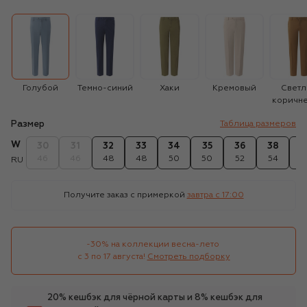
Голубой
Темно-синий
Хаки
Кремовый
Светл
коричн
Размер
Таблица размеров
W
30
31
32
33
34
35
36
38
4
46
46
48
48
50
50
52
54
5
RU
Получите заказ с примеркой
завтра c 17:00
-30% на коллекции весна-лето 

с 3 по 17 августа!
Смотреть подборку
20% кешбэк для чёрной карты и 8% кешбэк для