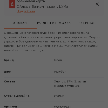
оранжевой карты
С Альфа-Банком на карту ЦУМа
Подробнее
О ТОВАРЕ
РАЗМЕРЫ И ПОСАДКА
О БРЕНДЕ
Окрашенные в готовом виде брюки из хлопкового твила
дополнили боковыми и задними прорезными карманами. Модель
украсили брендированным патчем на эластичном поясе сзади,
фирменным ярлыком на ширинке и вышитым логотипом с алой
точкой на шлевке спереди.
Бренд
Kiton
Цвет
Голубой
Состав
Хлопок: 97%; Эластан
(Полиуретан): 3%;
Страна дизайна
Италия
Артикул
7027693