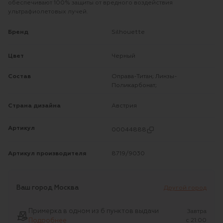
обеспечивают 100% защиты от вредного воздействия
ультрафиолетовых лучей.
Бренд
Silhouette
Цвет
Черный
Состав
Оправа-Титан; Линзы-
Поликарбонат;
Страна дизайна
Австрия
Артикул
00044888
Артикул производителя
8719/9030
Ваш город
Москва
Другой город
Примерка в одном из 6 пунктов выдачи
Завтра
Подробнее
c 21:00