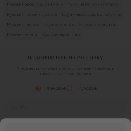
Мужские аксессуары из кожи
Мужские галстуки и платки
Мужские головные уборы
Другие аксессуары для мужчин
Мужские запонки
Мужские зонты
Мужские перчатки
Мужские ремни
Мужские украшения
ПОДПИШИТЕСЬ НА РАССЫЛКУ
Чтобы первыми узнавать об эксклюзивных новинках и
специальных предложениях
Женское
Мужское
Продолжая, вы даете
согласие
на обработку
персональных данных