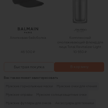
Хлопковая бейсболка
Комплексный
омолаживающий флюид для
лица Total Revitalizer Light
Fluid (70ml)
46 500 ₽
10 930 ₽
В корзину
Быстрая покупка
Вас также может заинтересовать
Мужские горнолыжные маски
Мужские очки для чтения
Мужские оправы
Мужские солнцезащитные очки
Мужские футляры для очков
Аксессуары для техники