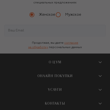
специальных предложениях
Женское
Мужское
Продолжая, вы даете
согласие
на обработку
персональных данных
О ЦУМ
О магазине
ОНЛАЙН ПОКУПКИ
Новости и события
Вопросы и ответы
УСЛУГИ
Бутики и ПВЗ ЦУМ
Мобильное приложение
Контакты
Шопинг-сервисы
КОНТАКТЫ
Доставка
Наша история
Шопинг со стилистом ЦУМ