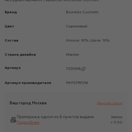
нагрудным карманом с вышитой эмблемой Solomeo.
Бренд
Brunello Cucinelli
Цвет
Сиреневый
Состав
Хлопок: 81%; Шелк: 19%;
Страна дизайна
Италия
Артикул
7035918
Артикул производителя
MH757RF216
Ваш город
Москва
Другой город
Примерка в одном из 6 пунктов выдачи
Завтра
Подробнее
c 11:00