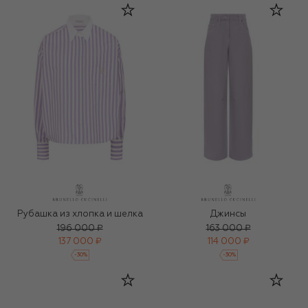
Рубашка из хлопка и шелка
Джинсы
196 000 ₽
163 000 ₽
137 000 ₽
114 000 ₽
-
30
%
-
30
%