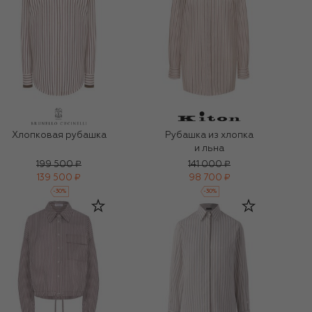
Хлопковая рубашка
Рубашка из хлопка
и льна
199 500 ₽
141 000 ₽
139 500 ₽
98 700 ₽
-
30
%
-
30
%