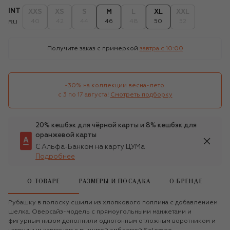
INT
XXS
XS
S
M
L
XL
XXL
40
42
44
46
48
50
52
RU
Получите заказ с примеркой
завтра c 10:00
-30% на коллекции весна-лето 

с 3 по 17 августа!
Смотреть подборку
20% кешбэк для чёрной карты и 8% кешбэк для
оранжевой карты
С Альфа-Банком на карту ЦУМа
Подробнее
О ТОВАРЕ
РАЗМЕРЫ И ПОСАДКА
О БРЕНДЕ
Рубашку в полоску сшили из хлопкового поплина с добавлением
шелка. Оверсайз-модель с прямоугольными манжетами и
фигурным низом дополнили однотонным отложным воротником и