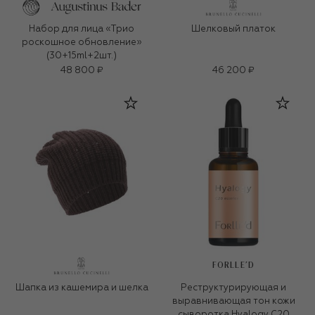
Набор для лица «Трио
Шелковый платок
роскошное обновление»
(30+15ml+2шт.)
48 800 ₽
46 200 ₽
FORLLE'D
Шапка из кашемира и шелка
Реструктурирующая и
выравнивающая тон кожи
сыворотка Hyalogy C20