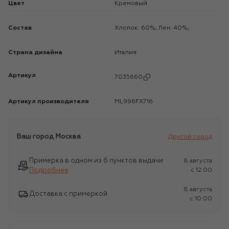
Цвет
Кремовый
Состав
Хлопок: 60%; Лен: 40%;
Страна дизайна
Италия
Артикул
7035660
Артикул производителя
ML996FX716
Ваш город
Москва
Другой город
Примерка в одном из 6 пунктов выдачи
8 августа
Подробнее
c 12:00
8 августа
Доставка с примеркой
c 10:00