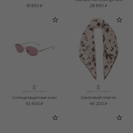
(30ml)
81 850 ₽
28 890 ₽
Солнцезащитные очки
Шелковый платок
92 400 ₽
46 200 ₽