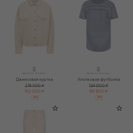
Джинсовая куртка
Хлопковая футболка
274 500 ₽
124 000 ₽
192 000 ₽
86 800 ₽
-
30
%
-
30
%