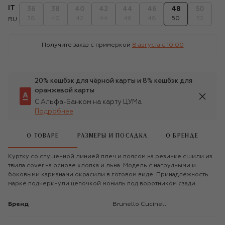
IT
36
38
40
42
44
46
48
50
38
40
42
44
46
48
50
52
RU
Получите заказ с примеркой
8 августа c 10:00
20% кешбэк для чёрной карты и 8% кешбэк для
оранжевой карты
С Альфа-Банком на карту ЦУМа
Подробнее
О ТОВАРЕ
РАЗМЕРЫ И ПОСАДКА
О БРЕНДЕ
Куртку со спущенной линией плеч и поясом на резинке сшили из
твила cover на основе хлопка и льна. Модель с нагрудными и
боковыми карманами окрасили в готовом виде. Принадлежность
марке подчеркнули цепочкой мониль под воротником сзади.
Бренд
Brunello Cucinelli