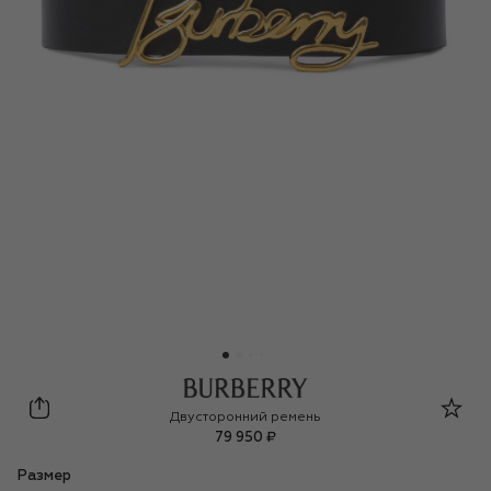
Burberry
Двусторонний ремень
79 950 ₽
Размер