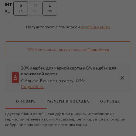
INT
S
M
L
75
85
95
RU
Получите заказ с примеркой
сегодня c 14:00
10% бонусов за первую покупку
Подробнее
20% кешбэк для чёрной карты и 8% кешбэк для
оранжевой карты
С Альфа-Банком на карту ЦУМа
Подробнее
О ТОВАРЕ
РАЗМЕРЫ И ПОСАДКА
О БРЕНДЕ
Двусторонний ремень стандартной ширины изготовили из
зернистой телячьей кожи. Аксессуар регулируется золотистой
кобурной пряжкой в форме логотипа марки.