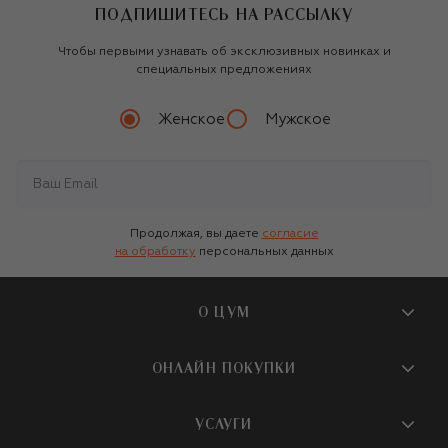
ПОДПИШИТЕСЬ НА РАССЫЛКУ
Чтобы первыми узнавать об эксклюзивных новинках и
специальных предложениях
Женское
Мужское
Продолжая, вы даете
согласие
на обработку
персональных данных
О ЦУМ
О магазине
ОНЛАЙН ПОКУПКИ
Новости и события
Вопросы и ответы
УСЛУГИ
Бутики и ПВЗ ЦУМ