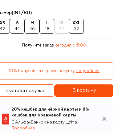
азмер
(INT/RU)
XS
S
M
L
XL
XXL
42
44
46
48
50
52
Получите заказ
сегодня c 15:00
10% бонусов за первую покупку
Подробнее
В корзину
Быстрая покупка
20% кешбэк для чёрной карты и 8%
кешбэк для оранжевой карты
С Альфа-Банком на карту ЦУМа
Подробнее