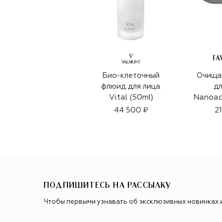
FA
Био-клеточный
Очища
флюид для лица
дл
Vital (50ml)
Nanoac
Soap 
44 500 ₽
2
(
ПОДПИШИТЕСЬ НА РАССЫЛКУ
Чтобы первыми узнавать об эксклюзивных новинках 