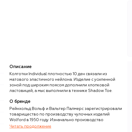
Описание
Колготки Individual плотностью 10 ден связали из
матового эластичного нейлона. Изделие с усиленной
зоной под широким поясом дополнили хлопковой
ластовицей, а мыс выполнили в технике Shadow Toe.
О бренде
Рейнхольд Вольф и Вальтер Палмерс зарегистрировали
товарищество по производству чулочных изделий
Wolford в 1950 году. Изначально производство
сосредоточилось на нейлоновых чулках — довольно
Читать продолжение
сложном для послевоенной Европы продукте, который