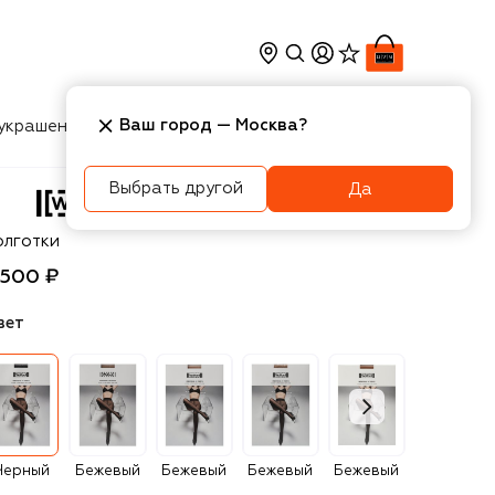
Ваш город —
Москва
?
украшения
Косметика
Интерьер
Новости
Выбрать другой
Да
olford
олготки
 500 ₽
вет
Черный
Бежевый
Бежевый
Бежевый
Бежевый
Синий