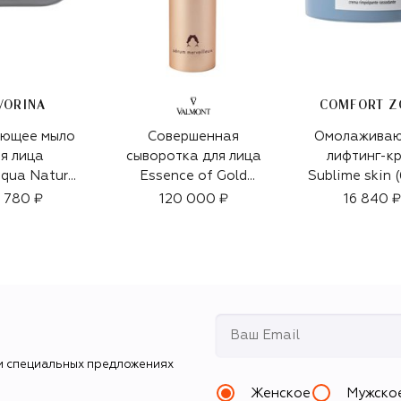
VORINA
COMFORT Z
ющее мыло
Совершенная
Омолажива
я лица
сыворотка для лица
лифтинг-к
qua Natural
Essence of Gold
Sublime skin 
Day Finish
Sturgeon (40ml)
1 780 ₽
120 000 ₽
16 840 ₽
100g)
и специальных предложениях
Женское
Мужско