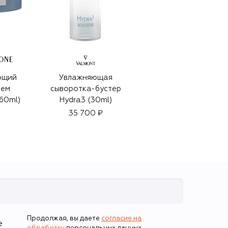
ONE
ющий
Увлажняющая
Легкий крем для
рем
сыворотка-бустер
лица Vital 24 Hour
(60ml)
Hydra3 (30ml)
Light (15ml)
35 700 ₽
13 310 ₽
Продолжая, вы даете
согласие на
е