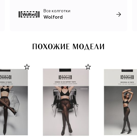
из высокоэластичных материалов. Компания все так же
находится в Австрии, в Брегенце, где располагаются
Все колготки
лаборатория разработки, экспериментальный цех и
Wolford
производство основных коллекций. Являясь частью
концерна Lanvin Group и специализируясь на всем
«невидимом», Wolford регулярно инициирует
запоминающиеся коллаборации с брендами одежды и
обуви: Mugler, №21, Amina Muaddi, Vivienne Westwood,
ПОХОЖИЕ МОДЕЛИ
Karl Lagerfeld.