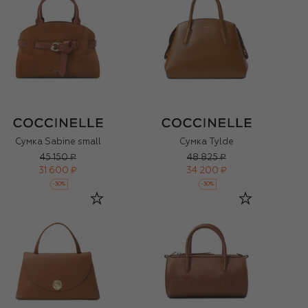
Сумка Sabine small
Сумка Tylde
45 150 ₽
48 825 ₽
31 600 ₽
34 200 ₽
-
30
%
-
30
%