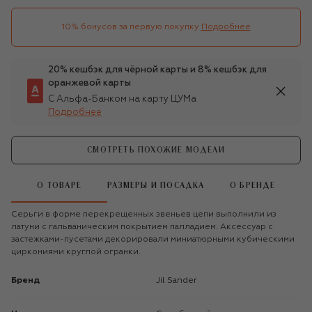
10% бонусов за первую покупку
Подробнее
20% кешбэк для чёрной карты и 8% кешбэк для
оранжевой карты
С Альфа-Банком на карту ЦУМа
Подробнее
СМОТРЕТЬ ПОХОЖИЕ МОДЕЛИ
О ТОВАРЕ
РАЗМЕРЫ И ПОСАДКА
О БРЕНДЕ
Серьги в форме перекрещенных звеньев цепи выполнили из
латуни с гальваническим покрытием палладием. Аксессуар с
застежками-пусетами декорировали миниатюрными кубическими
циркониями круглой огранки.
Бренд
Jil Sander