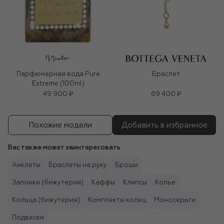
Парфюмерная вода Pure
Браслет
Extreme (100ml)
49 900 ₽
69 400 ₽
Похожие модели
Добавить в избранное
Вас также может заинтересовать
Анклеты
Браслеты на руку
Броши
Запонки (бижутерия)
Каффы
Клипсы
Колье
Кольца (бижутерия)
Комплекты колец
Моносерьги
Подвески