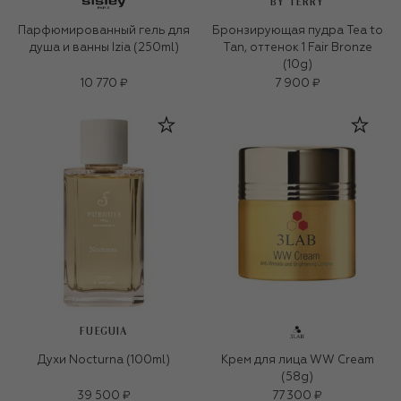
BY TERRY
Парфюмированный гель для
Бронзирующая пудра Tea to
душа и ванны Izia (250ml)
Tan, оттенок 1 Fair Bronze
(10g)
10 770 ₽
7 900 ₽
FUEGUIA
Духи Nocturna (100ml)
Крем для лица WW Cream
(58g)
39 500 ₽
77 300 ₽