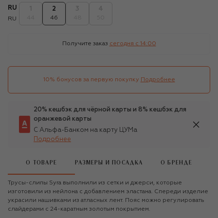
RU
1
2
3
4
44
46
48
50
RU
Получите заказ
сегодня c 14:00
10% бонусов за первую покупку
Подробнее
20% кешбэк для чёрной карты и 8% кешбэк для
оранжевой карты
С Альфа-Банком на карту ЦУМа
Подробнее
О ТОВАРЕ
РАЗМЕРЫ И ПОСАДКА
О БРЕНДЕ
Трусы-слипы Syra выполнили из сетки и джерси, которые
изготовили из нейлона с добавлением эластана. Спереди изделие
украсили нашивками из атласных лент. Пояс можно регулировать
слайдерами с 24-каратным золотым покрытием.