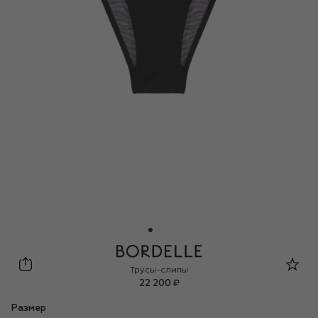
Bordelle
Трусы-слипы
22 200 ₽
Размер