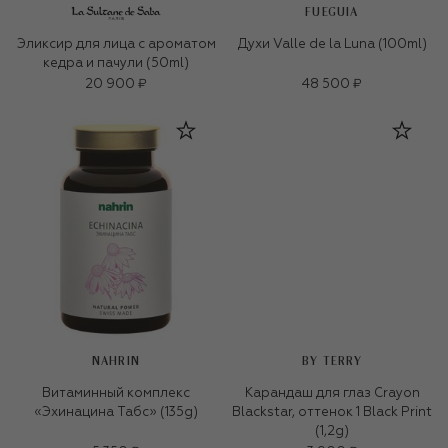
FUEGUIA
Эликсир для лица c ароматом
Духи Valle de la Luna (100ml)
кедра и пачули (50ml)
20 900 ₽
48 500 ₽
NAHRIN
BY TERRY
Витаминный комплекс
Карандаш для глаз Crayon
«Эхинацина Табс» (135g)
Blackstar, оттенок 1 Black Print
(1,2g)