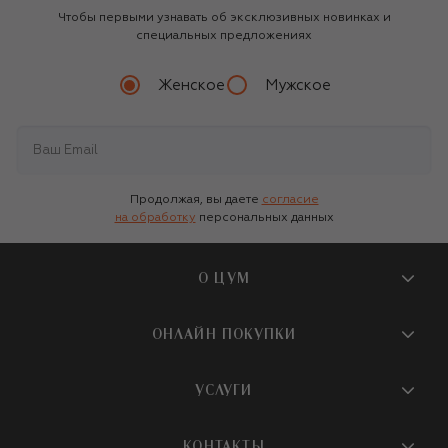
Чтобы первыми узнавать об эксклюзивных новинках и
специальных предложениях
Женское
Мужское
Продолжая, вы даете
согласие
на обработку
персональных данных
О ЦУМ
О магазине
ОНЛАЙН ПОКУПКИ
Новости и события
Вопросы и ответы
УСЛУГИ
Бутики и ПВЗ ЦУМ
Мобильное приложение
Контакты
Шопинг-сервисы
КОНТАКТЫ