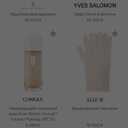
Кашемировые варежки
Шерстяной воротник
95 050 ₽
49 950 ₽
Ухаживающий тональный
Кашемировые перчатки
крем Even Better Clinical™
Vitamin Makeup SPF 50,
оттенок Light Cool 2 (30ml)
6 890 ₽
16 500 ₽