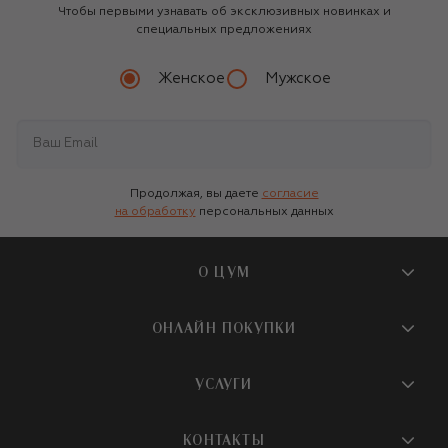
Чтобы первыми узнавать об эксклюзивных новинках и
специальных предложениях
Женское
Мужское
Продолжая, вы даете
согласие
на обработку
персональных данных
О ЦУМ
О магазине
ОНЛАЙН ПОКУПКИ
Новости и события
Вопросы и ответы
УСЛУГИ
Бутики и ПВЗ ЦУМ
Мобильное приложение
Контакты
Шопинг-сервисы
КОНТАКТЫ
Доставка