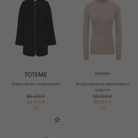
Шерстяное полупальто
Водолазка из кашемира и
шерсти
89 200 ₽
126 500 ₽
62 450 ₽
88 550 ₽
-
30
%
-
30
%