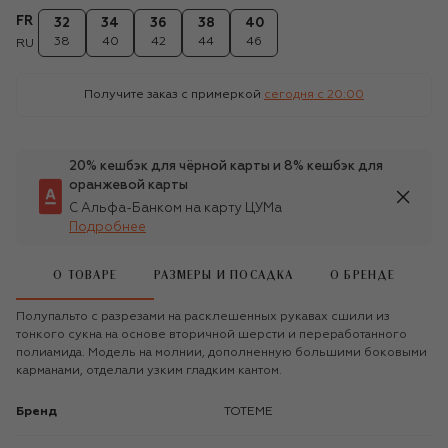
FR
32
34
36
38
40
38
40
42
44
46
RU
Получите заказ с примеркой
сегодня c 20:00
20% кешбэк для чёрной карты и 8% кешбэк для
оранжевой карты
С Альфа-Банком на карту ЦУМа
Подробнее
О ТОВАРЕ
РАЗМЕРЫ И ПОСАДКА
О БРЕНДЕ
Полупальто с разрезами на расклешенных рукавах сшили из
тонкого сукна на основе вторичной шерсти и переработанного
полиамида. Модель на молнии, дополненную большими боковыми
карманами, отделали узким гладким кантом.
Бренд
TOTEME