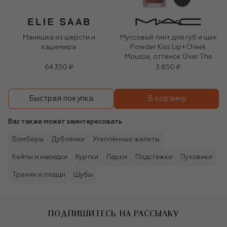
Манишка из шерсти и
Муссовый тинт для губ и щек
кашемира
Powder Kiss Lip+Cheek
Mousse, оттенок Over The
Taupe (5ml)
64 350 ₽
3 850 ₽
В корзину
Быстрая покупка
Вас также может заинтересовать
Бомберы
Дублёнки
Утеплённые жилеты
Кейпы и накидки
Куртки
Парки
Подстежки
Пуховики
Тренчи и плащи
Шубы
ПОДПИШИТЕСЬ НА РАССЫЛКУ