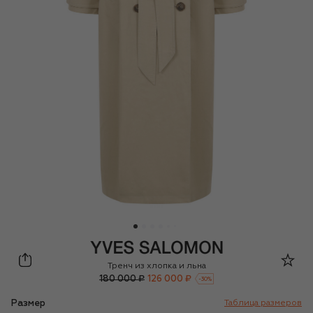
Yves Salomon
Тренч из хлопка и льна
180 000 ₽
126 000 ₽
-
30
%
Размер
Таблица размеров