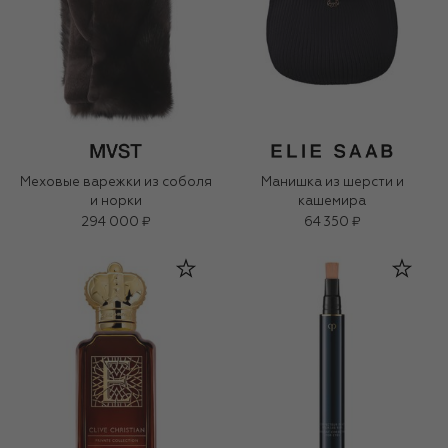
Меховые варежки из соболя
Манишка из шерсти и
и норки
кашемира
294 000 ₽
64 350 ₽