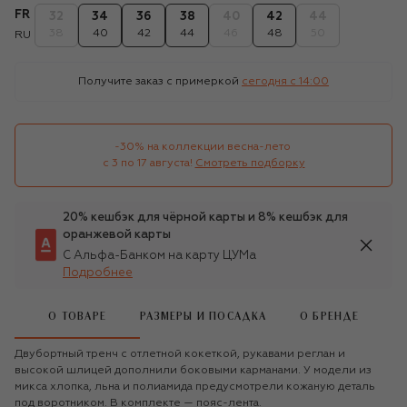
FR
32
34
36
38
40
42
44
38
40
42
44
46
48
50
RU
Получите заказ с примеркой
сегодня c 14:00
-30% на коллекции весна-лето 

с 3 по 17 августа!
Смотреть подборку
20% кешбэк для чёрной карты и 8% кешбэк для
оранжевой карты
С Альфа-Банком на карту ЦУМа
Подробнее
О ТОВАРЕ
РАЗМЕРЫ И ПОСАДКА
О БРЕНДЕ
Двубортный тренч с отлетной кокеткой, рукавами реглан и
высокой шлицей дополнили боковыми карманами. У модели из
микса хлопка, льна и полиамида предусмотрели кожаную деталь
под воротником. В комплекте — пояс-лента.