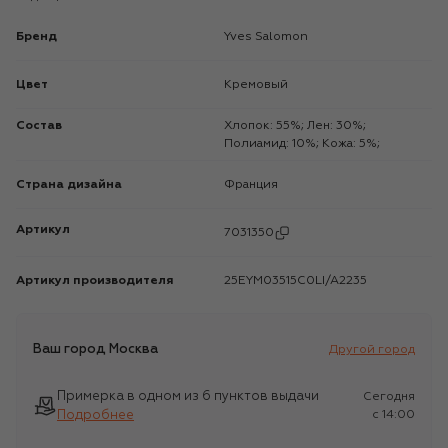
Бренд
Yves Salomon
Цвет
Кремовый
Состав
Хлопок: 55%; Лен: 30%;
Полиамид: 10%; Кожа: 5%;
Страна дизайна
Франция
Артикул
7031350
Артикул производителя
25EYM03515C0LI/A2235
Ваш город
Москва
Другой город
Примерка в одном из 6 пунктов выдачи
Сегодня
Подробнее
c 14:00