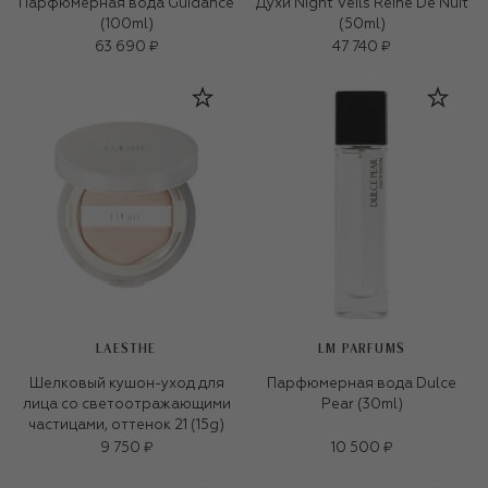
Парфюмерная вода Guidance
Духи Night Veils Reine De Nuit
(100ml)
(50ml)
63 690 ₽
47 740 ₽
LAESTHE
LM PARFUMS
Шелковый кушон-уход для
Парфюмерная вода Dulce
лица со светоотражающими
Pear (30ml)
частицами, оттенок 21 (15g)
9 750 ₽
10 500 ₽