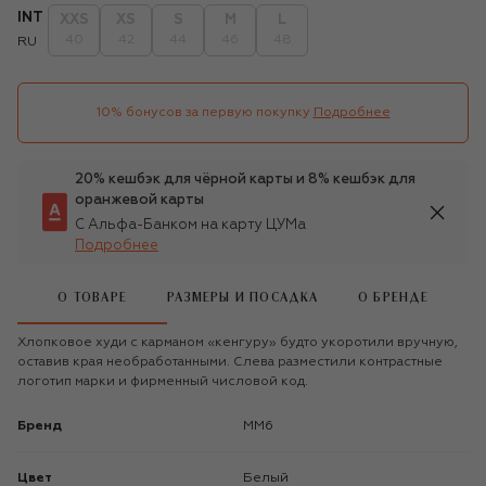
INT
XXS
XS
S
M
L
40
42
44
46
48
RU
10% бонусов за первую покупку
Подробнее
20% кешбэк для чёрной карты и 8% кешбэк для
оранжевой карты
С Альфа-Банком на карту ЦУМа
Подробнее
О ТОВАРЕ
РАЗМЕРЫ И ПОСАДКА
О БРЕНДЕ
Хлопковое худи с карманом «кенгуру» будто укоротили вручную,
оставив края необработанными. Слева разместили контрастные
логотип марки и фирменный числовой код.
Бренд
MM6
Цвет
Белый