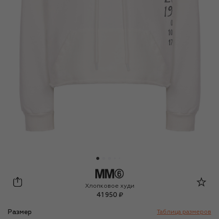
MM6
Хлопковое худи
41 950 ₽
Размер
Таблица размеров