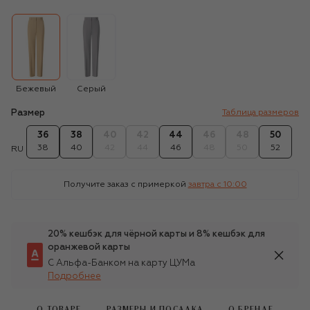
Бежевый
Серый
Размер
Таблица размеров
36
38
40
42
44
46
48
50
38
40
42
44
46
48
50
52
RU
Получите заказ с примеркой
завтра c 10:00
20% кешбэк для чёрной карты и 8% кешбэк для
оранжевой карты
С Альфа-Банком на карту ЦУМа
Подробнее
О ТОВАРЕ
РАЗМЕРЫ И ПОСАДКА
О БРЕНДЕ