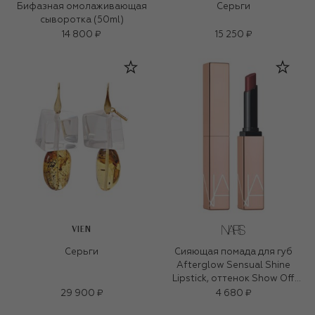
Бифазная омолаживающая
Серьги
сыворотка (50ml)
14 800 ₽
15 250 ₽
VIEN
Серьги
Сияющая помада для губ
Afterglow Sensual Shine
Lipstick, оттенок Show Off
(1,5g)
29 900 ₽
4 680 ₽