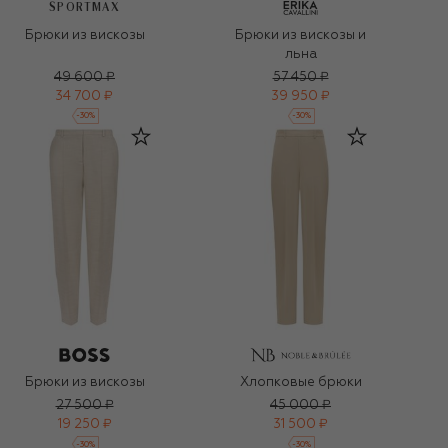
SPORTMAX
Брюки из вискозы
Брюки из вискозы и
льна
49 600 ₽
57 450 ₽
34 700 ₽
39 950 ₽
-
30
%
-
30
%
Брюки из вискозы
Хлопковые брюки
27 500 ₽
45 000 ₽
19 250 ₽
31 500 ₽
-
30
%
-
30
%