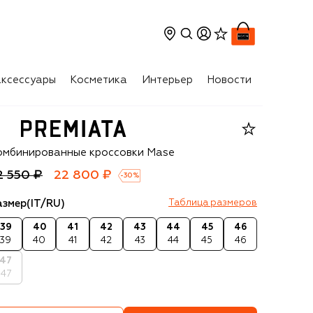
ксессуары
Косметика
Интерьер
Новости
remiata
омбинированные кроссовки Mase
2 550 ₽
22 800 ₽
-
30
%
азмер
(IT/RU)
Таблица размеров
39
40
41
42
43
44
45
46
39
40
41
42
43
44
45
46
47
47