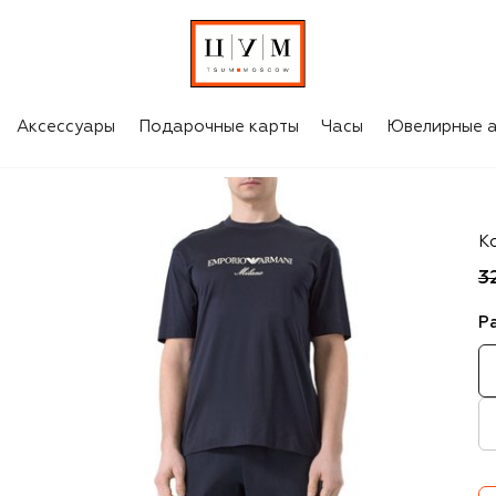
Аксессуары
Подарочные карты
Часы
Ювелирные а
P
К
3
Р