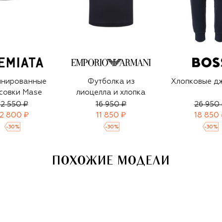
инированные
Футболка из
Хлопковые д
совки Mase
лиоцелла и хлопка
2 550 ₽
16 950 ₽
26 950
2 800 ₽
11 850 ₽
18 850 
-
30
%
-
30
%
-
30
%
ПОХОЖИЕ МОДЕЛИ