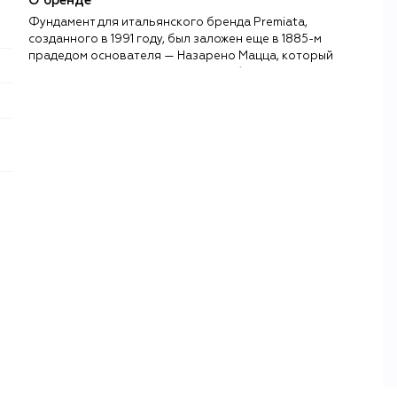
О бренде
Фундамент для итальянского бренда Premiata,
созданного в 1991 году, был заложен еще в 1885-м
прадедом основателя — Назарено Мацца, который
открыл мастерскую по созданию обуви в главном
«обувном» регионе Италии — Марке. Спустя почти сто
лет его правнук Грациано Мацца возродил семейное
дело — в том же месте, на том же производстве, но уже в
совершенно другом стиле — смелом и авангардном.
После перезапуска бренд начал эксперименты с
формами и материалами: так, в 2009 году появилась
линия кроссовок, которая выходит и по сей день.
Входящие в нее модели кед Quinn и Steven, а также
кроссовки Mase, Moe Run и Conny на массивных
подошвах по праву считаются классикой сникер-
культуры.
Ассортимент Premiata при этом постоянно расширяется,
а мужские и женские коллекции включают обувь всех
видов: туфли, сандалии, босоножки, сапоги и утепленные
ботинки, которые легко отличить по сложным
пропорциям, комбинациям необычных материалов,
отсылкам к винтажной спортивной моде и авторским