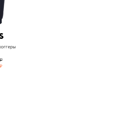
жоггеры
 ₽
₽