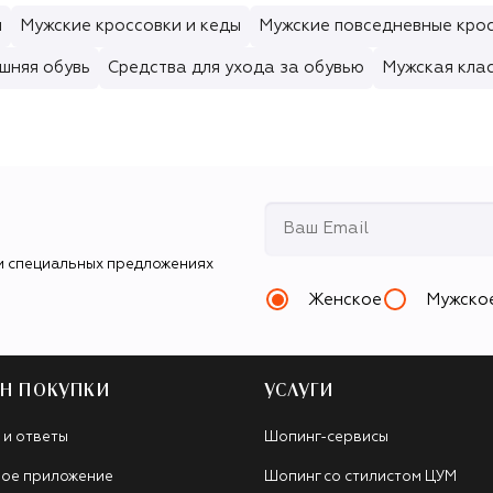
и
Мужские кроссовки и кеды
Мужские повседневные кро
шняя обувь
Средства для ухода за обувью
Мужская клас
и специальных предложениях
Женское
Мужско
Н ПОКУПКИ
УСЛУГИ
 и ответы
Шопинг-сервисы
ое приложение
Шопинг со стилистом ЦУМ