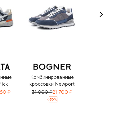
анные
Комбинированные
Комбинированные
Miсk
кроссовки Newport
кроссовки Mick
50 ₽
31 000 ₽
21 700 ₽
31 500 ₽
22 050 ₽
-
30
%
-
30
%