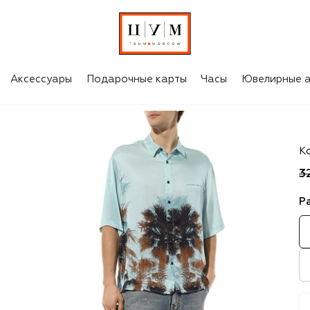
Аксессуары
Подарочные карты
Часы
Ювелирные а
P
К
3
Р