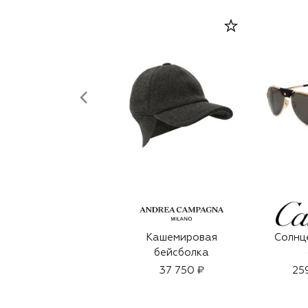
Кашемировая
Солнц
бейсболка
37 750 ₽
25