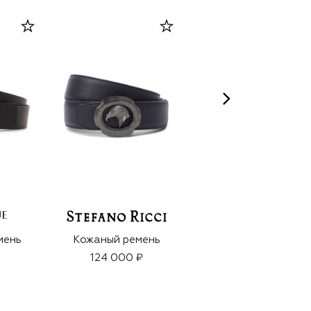
UE
12 PARFUMEURS FRANCAIS
мень
Кожаный ремень
Духи Velvet &
Leather La Maison
124 000 ₽
De Musquee (50ml)
19 500 ₽