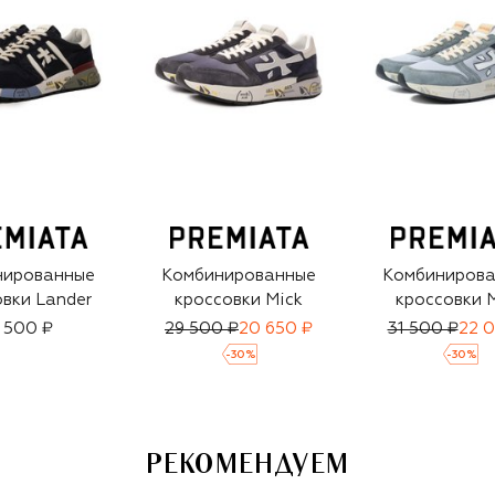
нированные
Комбинированные
Комбиниров
вки Lander
кроссовки Mick
кроссовки 
 500 ₽
29 500 ₽
20 650 ₽
31 500 ₽
22 0
-
30
%
-
30
%
РЕКОМЕНДУЕМ