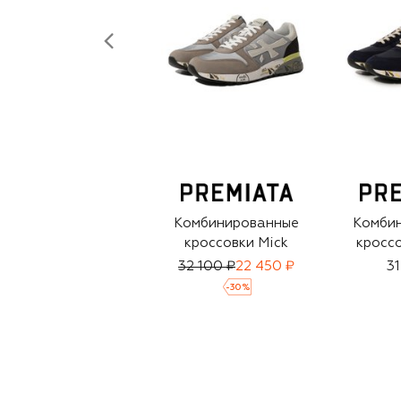
Комбинированные
Комби
кроссовки Mick
кроссо
32 100 ₽
22 450 ₽
31
-
30
%