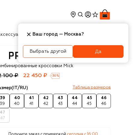
Ваш город —
Москва
?
ксессуары
Косметика
Интерьер
Новости
Выбрать другой
Да
remiata
омбинированные кроссовки Mick
2 100 ₽
22 450 ₽
-
30
%
азмер
(IT/RU)
Таблица размеров
39
40
41
42
43
44
45
46
39
40
41
42
43
44
45
46
47
47
Получите заказ с примеркой
сегодня c 16:00