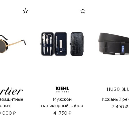
HUGO BL
езащитные
Мужской
Кожаный ре
очки
маникюрный набор
7 490 ₽
9 000 ₽
41 750 ₽