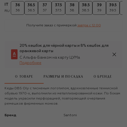
IT
36
36.5
37
37.5
38
38.5
39
39.5
4
36
36.5
37
37.5
38
38.5
39
39.5
4
RU
Получите заказ с примеркой
завтра c 12:00
20% кешбэк для чёрной карты и 8% кешбэк для
оранжевой карты
С Альфа-Банком на карту ЦУМа
Подробнее
О ТОВАРЕ
РАЗМЕРЫ И ПОСАДКА
О БРЕНДЕ
Кеды DBS Oly с тисненым логотипом, вдохновленные теннисной
обувью 1970-х, выполнили из металлизированной кожи. По бокам
модель украсили перфорацией, повторяющей очертания
ремешков фирменных монков.
Бренд
Santoni