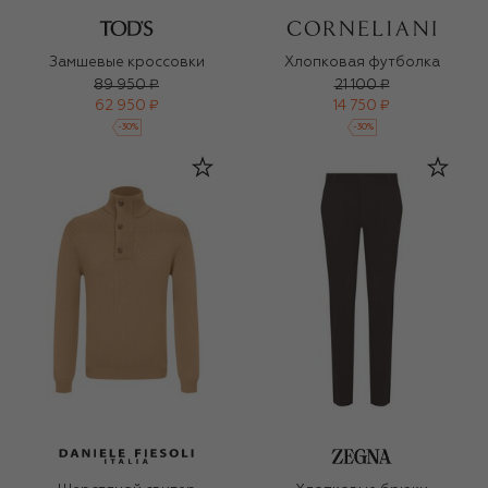
Замшевые кроссовки
Хлопковая футболка
89 950 ₽
21 100 ₽
62 950 ₽
14 750 ₽
-
30
%
-
30
%