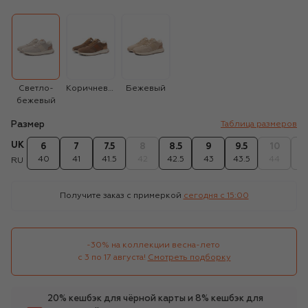
Светло-
Коричневый
Бежевый
бежевый
Размер
Таблица размеров
UK
6
7
7.5
8
8.5
9
9.5
10
10
40
41
41.5
42
42.5
43
43.5
44
44
RU
Получите заказ с примеркой
сегодня c 15:00
-30% на коллекции весна-лето 

с 3 по 17 августа!
Смотреть подборку
20% кешбэк для чёрной карты и 8% кешбэк для