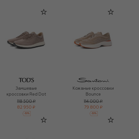
Замшевые
Кожаные кроссовки
кроссовки Red Dot
Bounce
118 500 ₽
114 000 ₽
82 950 ₽
79 800 ₽
-
30
%
-
30
%