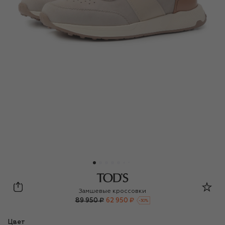
Tod’s
Замшевые кроссовки
89 950 ₽
62 950 ₽
-
30
%
Цвет