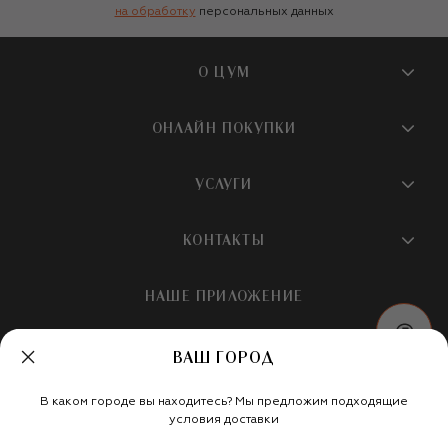
на обработку
персональных данных
О ЦУМ
О магазине
ОНЛАЙН ПОКУПКИ
Новости и события
Вопросы и ответы
УСЛУГИ
Бутики и ПВЗ ЦУМ
Мобильное приложение
Контакты
Шопинг-сервисы
КОНТАКТЫ
Доставка
Наша история
Шопинг со стилистом ЦУМ
Обмен и возврат
+7 495 933 73 00
Карьера
НАШЕ ПРИЛОЖЕНИЕ
Подарочная карта
Условия продажи
hotline@tsum.ru
ЦУМ медиа
Подарочные карты для бизнеса
Скидка на первый заказ
ВАШ ГОРОД
Карта сайта
Подарочная упаковка
Политика конфиденциальности
Россия
Кафе и рестораны
В каком городе вы находитесь? Мы предложим подходящие
Рекомендательные технологии
Мы в социальных сетях
условия доставки
Салон TSUM BEAUTY