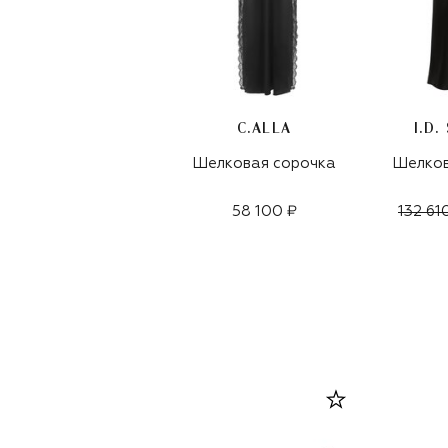
C.ALLA
I.D.
Шелковая сорочка
Шелков
58 100 ₽
132 61