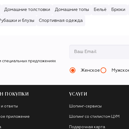
Домашние толстовки
Домашние топы
Бельё
Брюки
Рубашки и блузы
Спортивная одежда
и специальных предложениях
Женское
Мужско
Н ПОКУПКИ
УСЛУГИ
 и ответы
Шопинг-сервисы
ое приложение
Шопинг со стилистом ЦУМ
а
Подарочная карта