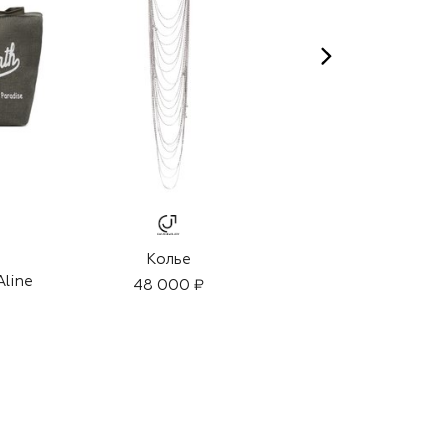
EDDIE BORGO
Колье
Колье
Aline
48 000 ₽
37 950 ₽