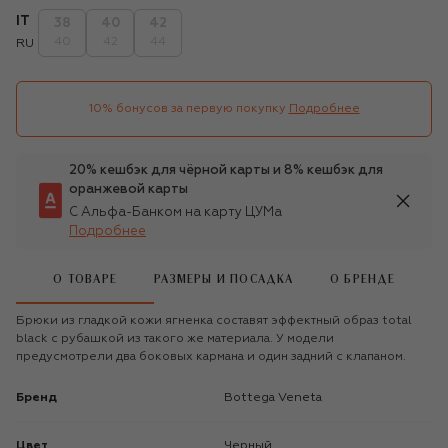
IT
38
40
42
40
42
44
RU
10% бонусов за первую покупку
Подробнее
20% кешбэк для чёрной карты и 8% кешбэк для
оранжевой карты
С Альфа-Банком на карту ЦУМа
Подробнее
О ТОВАРЕ
РАЗМЕРЫ И ПОСАДКА
О БРЕНДЕ
Брюки из гладкой кожи ягненка составят эффектный образ total
black с рубашкой из такого же материала. У модели
предусмотрели два боковых кармана и один задний с клапаном.
Бренд
Bottega Veneta
Цвет
Черный