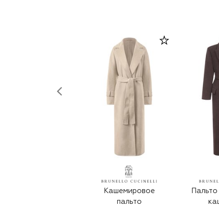
Кашемировое
Пальто 
пальто
ка