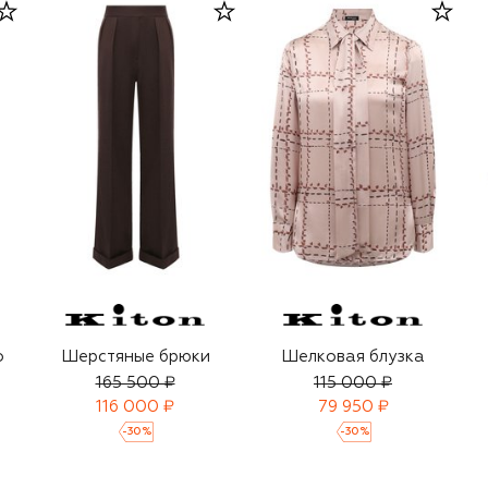
о
Шерстяные брюки
Шелковая блузка
165 500 ₽
115 000 ₽
116 000 ₽
79 950 ₽
-
30
%
-
30
%