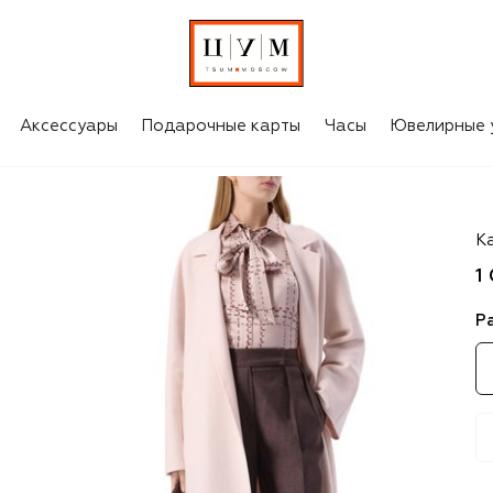
Аксессуары
Подарочные карты
Часы
Ювелирные 
Ki
К
1
Р