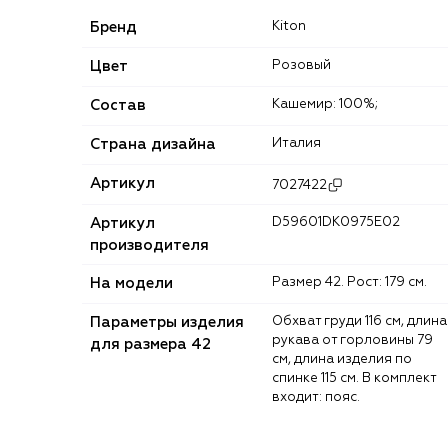
Бренд
Kiton
Цвет
Розовый
Состав
Кашемир: 100%;
Страна дизайна
Италия
Артикул
7027422
Артикул
D59601DK0975E02
производителя
На модели
Размер 42. Рост: 179 см.
Параметры изделия
Обхват груди 116 см, длина
рукава от горловины 79
для размера 42
см, длина изделия по
спинке 115 см. В комплект
входит: пояс.