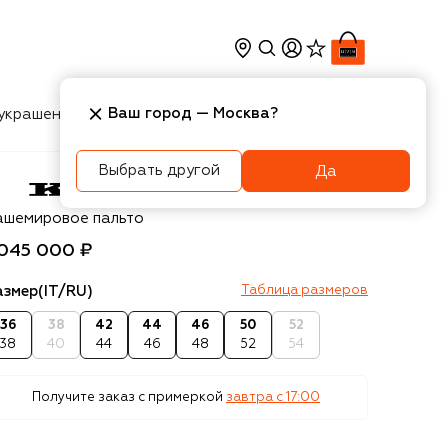
Ваш город —
Москва
?
украшения
Косметика
Интерьер
Новости
Выбрать другой
Да
ton
ашемировое пальто
 045 000 ₽
азмер
(IT/RU)
Таблица размеров
36
38
42
44
46
50
52
38
40
44
46
48
52
54
Получите заказ с примеркой
завтра c 17:00