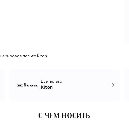
2000 году бренд открыл собственную школу
портновского искусства, где обучает будущих
специалистов традиционным портновским техникам
кроя и шитья.
Современные коллекции Kiton — это готовая одежда
качества, сопоставимого с индивидуальным пошивом.
Обновления в ассортименте происходят четыре раза в
год и обязательно включают шерстяной и кашемировый
трикотаж, лаконичные брючные костюмы для мужчин и
шемировое пальто Kiton
женщин, роскошные базовые вещи, обувь и аксессуары.
Все пальто
Kiton
С ЧЕМ НОСИТЬ