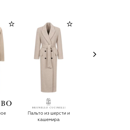
вое
Пальто из шерсти и
Кашемировое
кашемира
пальто с отделкой
из норки