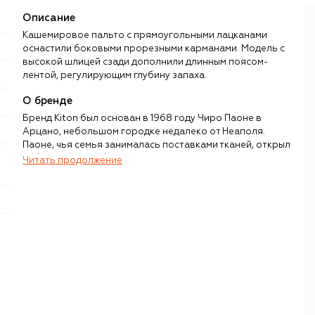
Описание
Кашемировое пальто с прямоугольными лацканами
оснастили боковыми прорезными карманами. Модель с
высокой шлицей сзади дополнили длинным поясом-
лентой, регулирующим глубину запаха.
О бренде
Бренд Kiton был основан в 1968 году Чиро Паоне в
Арцано, небольшом городке недалеко от Неаполя.
Паоне, чья семья занималась поставками тканей, открыл
собственную фабрику с намерением шить
Читать продолжение
исключительные мужские костюмы с привлечением
лучших портных Италии. Со временем к костюмам
добавились повседневная одежда, обувь и аксессуары,
а в 1980-е годы у Kiton появилась и женская линия.
Производство бренда до сих пор ориентировано на
ручной труд в сочетании с передовыми современными
технологиями. Одной из важных особенностей бренда
остается работа с редкими и ценными тканями, среди
которых — кашемир, шерсть викуньи и шелк. Kiton также
занимается обучением новых поколений мастеров: в