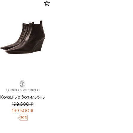
Кожаные ботильоны
199 500 ₽
139 500 ₽
-
30
%