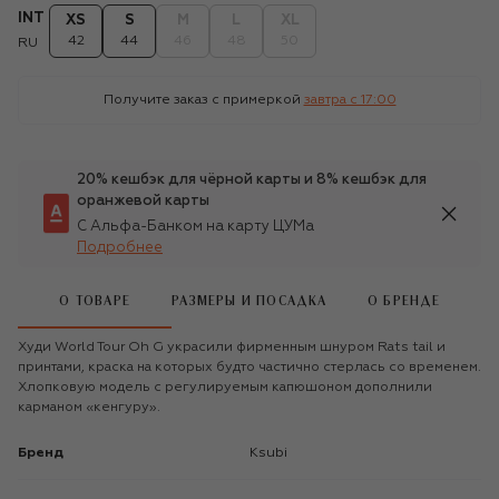
INT
XS
S
M
L
XL
42
44
46
48
50
RU
Получите заказ с примеркой
завтра c 17:00
20% кешбэк для чёрной карты и 8% кешбэк для
оранжевой карты
С Альфа-Банком на карту ЦУМа
Подробнее
О ТОВАРЕ
РАЗМЕРЫ И ПОСАДКА
О БРЕНДЕ
Худи World Tour Oh G украсили фирменным шнуром Rats tail и
принтами, краска на которых будто частично стерлась со временем.
Хлопковую модель с регулируемым капюшоном дополнили
карманом «кенгуру».
Бренд
Ksubi