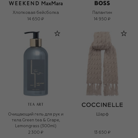
Хлопковая бейсболка
Палантин
14 650 ₽
14 950 ₽
TEA ART
Очищающий гель для рук и
Шарф
тела Green tea & Grape,
Lemongrass (300ml)
2 300 ₽
13 650 ₽