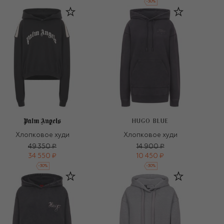
-
30
%
HUGO BLUE
Хлопковое худи
Хлопковое худи
49 350 ₽
14 900 ₽
34 550 ₽
10 450 ₽
-
30
%
-
30
%