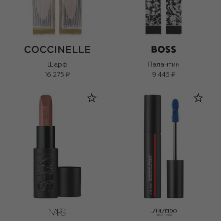
Шарф
Палантин
16 275 ₽
9 445 ₽