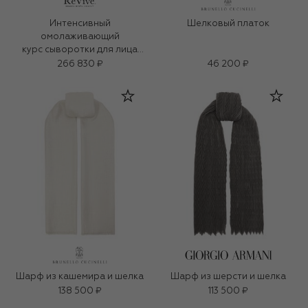
Интенсивный
Шелковый платок
омолаживающий
курс сыворотки для лица
(4x5ml)
266 830 ₽
46 200 ₽
Шарф из кашемира и шелка
Шарф из шерсти и шелка
138 500 ₽
113 500 ₽