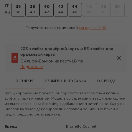
IT
36
38
40
42
44
46
48
50
5
38
40
42
44
46
48
50
52
5
RU
Получите заказ с примеркой
сегодня c 15:00
20% кешбэк для чёрной карты и 8% кешбэк для
оранжевой карты
С Альфа-Банком на карту ЦУМа
Подробнее
О ТОВАРЕ
РАЗМЕРЫ И ПОСАДКА
О БРЕНДЕ
Чуть укороченные брюки Slouchy составят элегантный летний
аутфит с парным жакетом. Модель со стрелками и защипами сшили
из льняного канваса Sparkling с добавлением нитей ламе. Одну из
шлевок на поясе декорировали цепочкой мониль. По бокам и
сзади предусмотрели карманы.
Бренд
Brunello Cucinelli