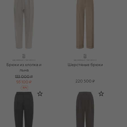
Брюки из хлопка и
Шерстяные брюки
льна
133 000 ₽
220 500 ₽
93 100 ₽
-
30
%