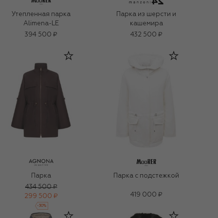
Утепленная парка
Парка из шерсти и
Alimena-LE
кашемира
394 500 ₽
432 500 ₽
Парка
Парка с подстежкой
434 500 ₽
419 000 ₽
299 500 ₽
-
30
%