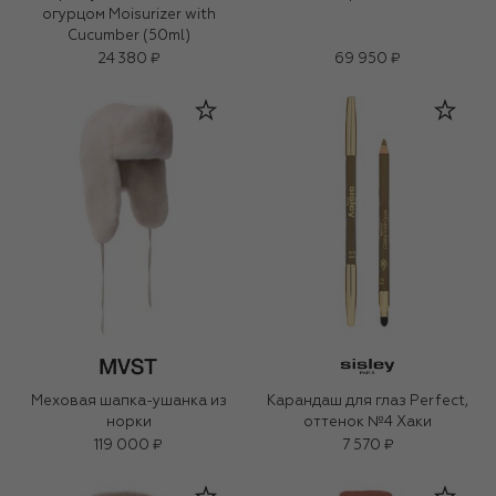
огурцом Moisurizer with
Cucumber (50ml)
24 380 ₽
69 950 ₽
Меховая шапка-ушанка из
Карандаш для глаз Perfect,
норки
оттенок №4 Хаки
119 000 ₽
7 570 ₽