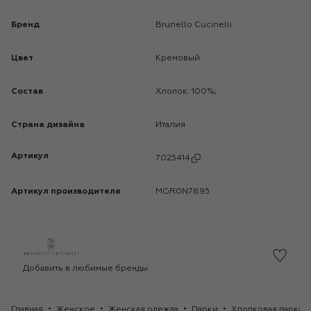
Бренд
Brunello Cucinelli
Цвет
Кремовый
Состав
Хлопок: 100%;
Страна дизайна
Италия
Артикул
7025414
Артикул производителя
MGR0N7895
Добавить в любимые бренды
Главная
Женское
Женская одежда
Парки
Хлопковая парка Br