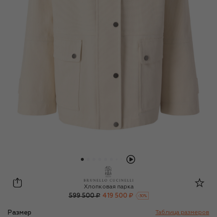
Brunello Cucinelli
Хлопковая парка
599 500 ₽
419 500 ₽
-
30
%
Размер
Таблица размеров