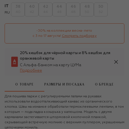
IT
38
40
42
44
46
48
50
40
42
44
46
48
50
52
RU
-30% на коллекции весна-лето 

с 3 по 17 августа!
Смотреть подборку
20% кешбэк для чёрной карты и 8% кешбэк для
оранжевой карты
С Альфа-Банком на карту ЦУМа
Подробнее
О ТОВАРЕ
РАЗМЕРЫ И ПОСАДКА
О БРЕНДЕ
Для пошива парки с регулируемыми патами на рукавах
использовали водоотталкивающий канвас из органического
хлопка. Швы на изнанке обработали термоклеевыми лентами, в тон
которым — подкладка козырька у капюшона. Модель с двумя
карманами застегивается штормовой кнопочной планкой,
скрывающей встречную молнию с верхним пуллером, украшенным
цепочками мониль.