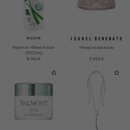
NAHRIN
Напиток «Виви Алоэ»
Чокер из вискозы
(1000ml)
8 740 ₽
9 950 ₽