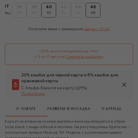
IT
36
38
40
42
44
46
38
40
42
44
46
48
RU
Получите заказ с примеркой
завтра c 10:00
-30% на коллекции весна-лето 

с 3 по 17 августа!
Смотреть подборку
20% кешбэк для чёрной карты и 8% кешбэк для
оранжевой карты
С Альфа-Банком на карту ЦУМа
Подробнее
О ТОВАРЕ
РАЗМЕРЫ И ПОСАДКА
О БРЕНДЕ
Корсет из атласа на основе ацетата и вискозы впишется в образ
total black с миди-юбкой и мюлями. На регулируемых бретелях –
золотистые пряжки Medusa '95. Модель с усиленными швами