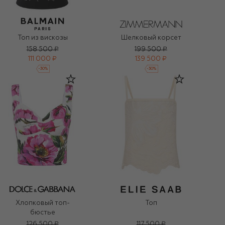
Топ из вискозы
Шелковый корсет
158 500 ₽
199 500 ₽
111 000 ₽
139 500 ₽
-
30
%
-
30
%
Хлопковый топ-
Топ
бюстье
126 500 ₽
117 500 ₽