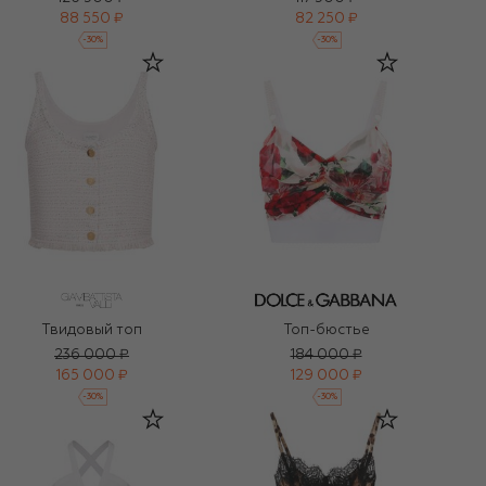
88 550 ₽
82 250 ₽
-
30
%
-
30
%
Твидовый топ
Топ-бюстье
236 000 ₽
184 000 ₽
165 000 ₽
129 000 ₽
-
30
%
-
30
%