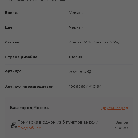
застегивается молнией на спинке.
Бренд
Versace
Цвет
Черный
Состав
Ацетат: 74%; Вискоза: 26%;
Страна дизайна
Италия
Артикул
7024960
Артикул производителя
1006669/1A10194
Ваш город
Москва
Другой город
Примерка в одном из 6 пунктов выдачи
Завтра
Подробнее
c 10:00