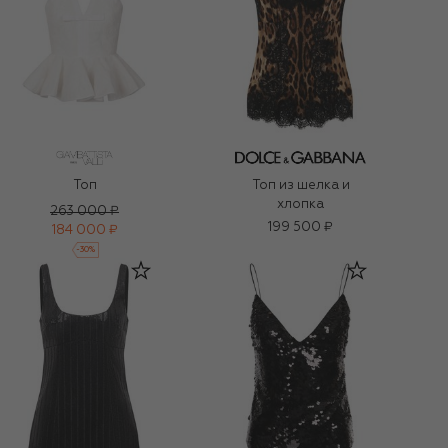
Топ
Топ из шелка и
хлопка
263 000 ₽
199 500 ₽
184 000 ₽
-
30
%