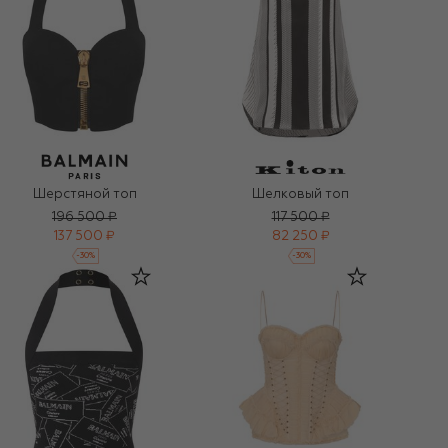
Шерстяной топ
Шелковый топ
196 500 ₽
117 500 ₽
137 500 ₽
82 250 ₽
-
30
%
-
30
%