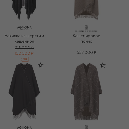
Накидка из шерсти и
Кашемировое
кашемира
пончо
215 000 ₽
557 000 ₽
150 500 ₽
-
30
%