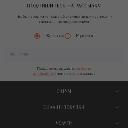
ПОДПИШИТЕСЬ НА РАССЫЛКУ
Чтобы первыми узнавать об эксклюзивных новинках и
специальных предложениях
Женское
Мужское
Продолжая, вы даете
согласие
на обработку
персональных данных
О ЦУМ
О магазине
ОНЛАЙН ПОКУПКИ
Новости и события
Вопросы и ответы
УСЛУГИ
Бутики и ПВЗ ЦУМ