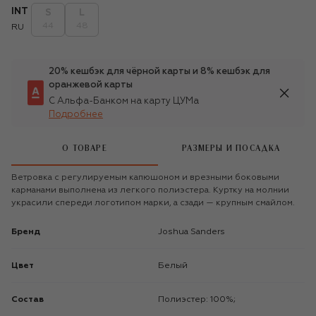
INT
S
L
44
48
RU
20% кешбэк для чёрной карты и 8% кешбэк для
оранжевой карты
С Альфа-Банком на карту ЦУМа
Подробнее
О ТОВАРЕ
РАЗМЕРЫ И ПОСАДКА
Ветровка с регулируемым капюшоном и врезными боковыми
карманами выполнена из легкого полиэстера. Куртку на молнии
украсили спереди логотипом марки, а сзади — крупным смайлом.
Бренд
Joshua Sanders
Цвет
Белый
Состав
Полиэстер: 100%;