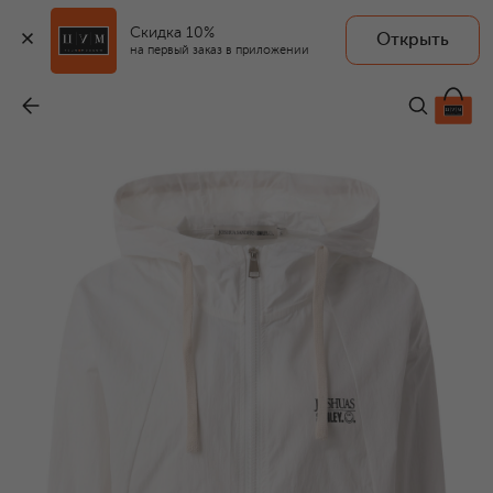
Скидка 10%
Открыть
на первый заказ в приложении
Ветровка
-
30 750 ₽