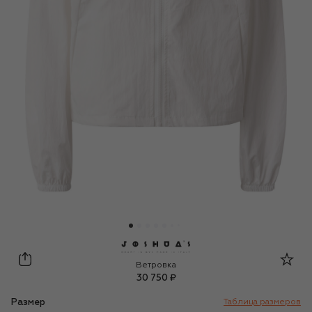
Joshua Sanders
Ветровка
30 750 ₽
Размер
Таблица размеров