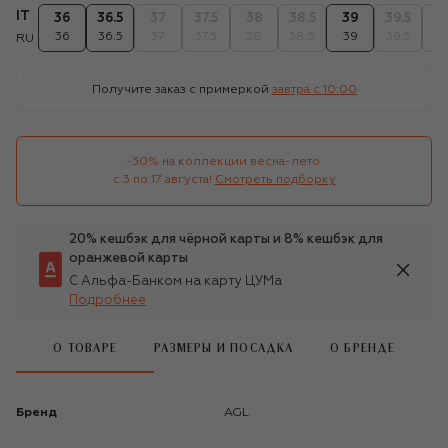
IT
36
36.5
37
37.5
38
38.5
39
39.5
4
36
36.5
37
37.5
38
38.5
39
39.5
4
RU
Получите заказ с примеркой
завтра c 10:00
-30% на коллекции весна-лето 

с 3 по 17 августа!
Смотреть подборку
20% кешбэк для чёрной карты и 8% кешбэк для
оранжевой карты
С Альфа-Банком на карту ЦУМа
Подробнее
О ТОВАРЕ
РАЗМЕРЫ И ПОСАДКА
О БРЕНДЕ
Бренд
AGL