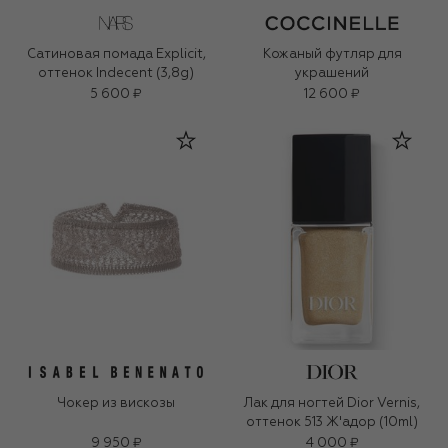
Сатиновая помада Explicit,
Кожаный футляр для
оттенок Indecent (3,8g)
украшений
5 600 ₽
12 600 ₽
Чокер из вискозы
Лак для ногтей Dior Vernis,
оттенок 513 Ж'адор (10ml)
9 950 ₽
4 000 ₽