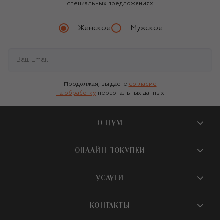
специальных предложениях
Женское
Мужское
Продолжая, вы даете
согласие
на обработку
персональных данных
О ЦУМ
О магазине
ОНЛАЙН ПОКУПКИ
Новости и события
Вопросы и ответы
УСЛУГИ
Бутики и ПВЗ ЦУМ
Мобильное приложение
Контакты
Шопинг-сервисы
КОНТАКТЫ
Доставка
Наша история
Шопинг со стилистом ЦУМ