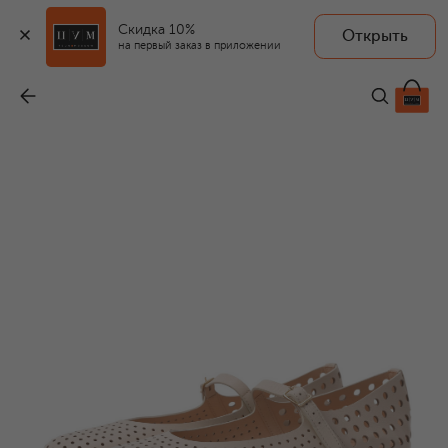
Скидка 10%
Открыть
AGL
на первый заказ в приложении
Кожаные балетки Milly Pierced
-
29 950 ₽