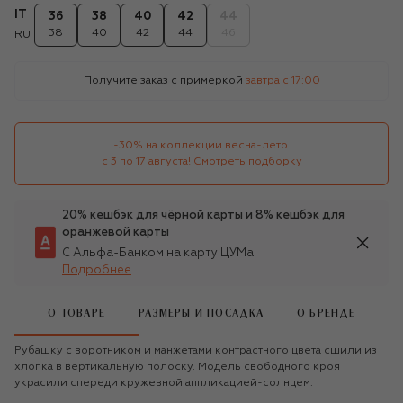
IT
36
38
40
42
44
38
40
42
44
46
RU
Получите заказ с примеркой
завтра c 17:00
-30% на коллекции весна-лето 

с 3 по 17 августа!
Смотреть подборку
20% кешбэк для чёрной карты и 8% кешбэк для
оранжевой карты
С Альфа-Банком на карту ЦУМа
Подробнее
О ТОВАРЕ
РАЗМЕРЫ И ПОСАДКА
О БРЕНДЕ
Рубашку с воротником и манжетами контрастного цвета сшили из
хлопка в вертикальную полоску. Модель свободного кроя
украсили спереди кружевной аппликацией-солнцем.