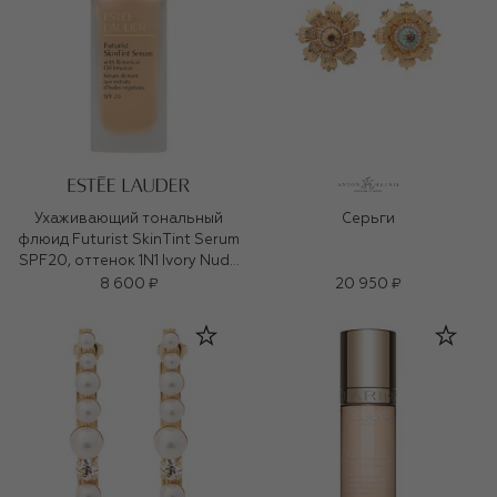
Ухаживающий тональный
Серьги
флюид Futurist SkinTint Serum
SPF20, оттенок 1N1 Ivory Nude
(30ml)
8 600 ₽
20 950 ₽