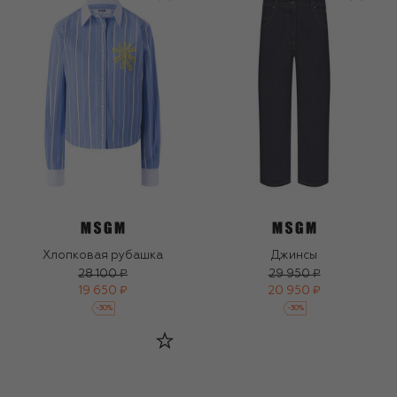
Хлопковая рубашка
Джинсы
28 100 ₽
29 950 ₽
19 650 ₽
20 950 ₽
-
30
%
-
30
%