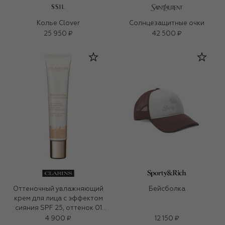
SSIL
Колье Clover
Солнцезащитные очки
25 950 ₽
42 500 ₽
Оттеночный увлажняющий
Бейсболка
крем для лица с эффектом
сияния SPF 25, оттенок 01
(40ml)
4 900 ₽
12 150 ₽