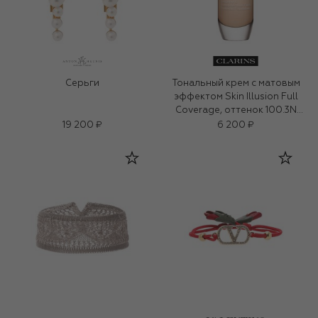
Серьги
Тональный крем с матовым
эффектом Skin Illusion Full
Coverage, оттенок 100.3N
(30ml)
19 200 ₽
6 200 ₽