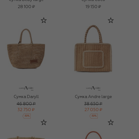
28 100 ₽
19 150 ₽
Сумка Daryll
Сумка Andre large
46 800 ₽
38 650 ₽
32 750 ₽
27 050 ₽
-
30
%
-
30
%