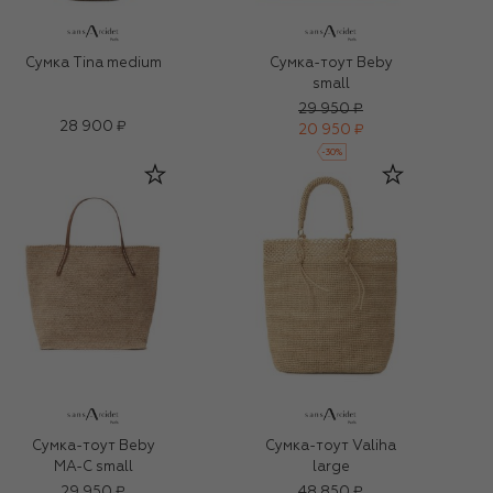
Сумка Tina medium
Сумка-тоут Beby
small
29 950 ₽
28 900 ₽
20 950 ₽
-
30
%
Сумка-тоут Beby
Сумка-тоут Valiha
MA-C small
large
29 950 ₽
48 850 ₽