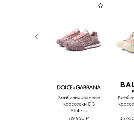
Комбинированные
Комби
кроссовки DG
кроссо
Athletic
89 950 ₽
85 650