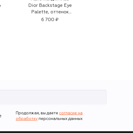
Dior Backstage Eye
очки
₽
Palette, оттенок
52 200 ₽
002 (10g)
6 700 ₽
Продолжая, вы даете
согласие на
е
обработку
персональных данных