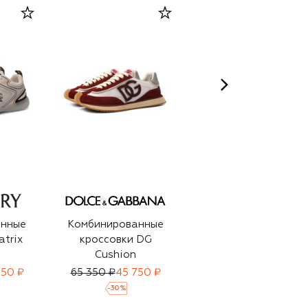
анные
Комбинированные
Замшевые
atrix
кроссовки DG
кроссовки Mia
Cushion
750 ₽
65 350 ₽
45 750 ₽
78 600 ₽
55 000 ₽
-
30
%
-
30
%