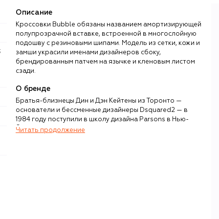
Описание
Кроссовки Bubble обязаны названием амортизирующей
полупрозрачной вставке, встроенной в многослойную
подошву с резиновыми шипами. Модель из сетки, кожи и
замши украсили именами дизайнеров сбоку,
брендированным патчем на язычке и кленовым листом
сзади.
О бренде
Братья-близнецы Дин и Дэн Кейтены из Торонто —
основатели и бессменные дизайнеры Dsquared2 — в
1984 году поступили в школу дизайна Parsons в Нью-
Йорке, а спустя восемь лет переехали в Италию, где и
Читать продолжение
основали свой бренд. Первые коллекции, отшитые на
маленькой фабрике в Римини, были предназначены для
мужчин, но в 2003 году братья запустили женскую
линию, с которой и вошли в историю как одни из самых
ярких представителей стиля нулевых — Y2K.
Яркая стилистика бренда узнаваема и сегодня: Кейтены
позиционируют ее как «альтернативную роскошь», в
которой на первых ролях выступают провокация и