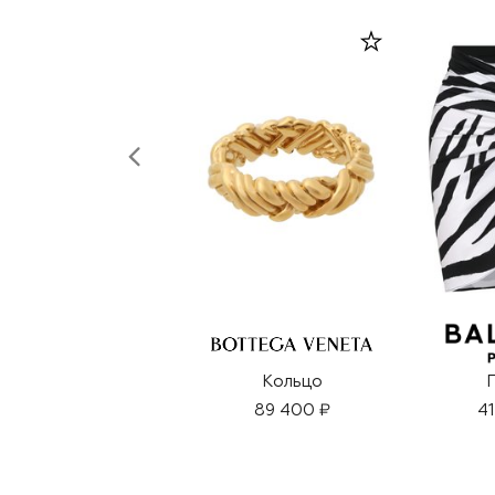
Кольцо
89 400 ₽
41