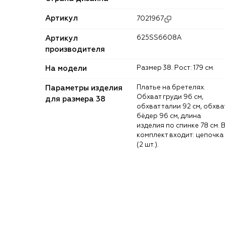
Артикул
7021967
Артикул
625SS6608A
производителя
На модели
Размер 38. Рост: 179 см.
Параметры изделия
Платье на бретелях.
Обхват груди 96 см,
для размера 38
обхват талии 92 см, обхва
бёдер 96 см, длина
изделия по спинке 78 см. 
комплект входит: цепочка
(2 шт.).