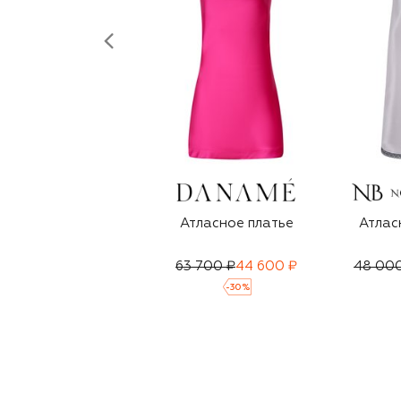
Атласное платье
Атлас
63 700 ₽
44 600 ₽
48 00
-
30
%