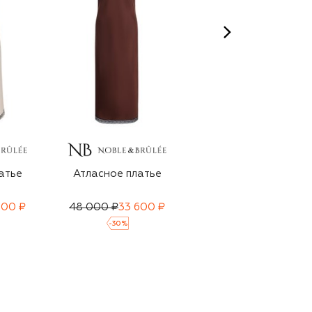
атье
Атласное платье
Льняное платье
600 ₽
48 000 ₽
33 600 ₽
65 000 ₽
45 500 ₽
-
30
%
-
30
%