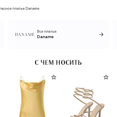
струящегося атласа с эффектными разрезами и
ласное платье Daname
драпировками, нарядные топы и юбки, подчеркивающие
изгибы фигуры, и лаконичные комплекты с футболками и
брюками. Цветовая палитра балансирует между
универсальными и насыщенными благородными
оттенками. Еще одна отличительная черта — золотистые
Все платья
цепочки из гипоаллергенного замака, украшающие
Daname
практически каждое изделие. Они выполняют не только
декоративную функцию, но и выступают в роли поясов,
бретелей и регулируемых кулисок.
С ЧЕМ НОСИТЬ