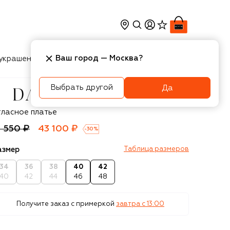
Ваш город —
Москва
?
украшения
Косметика
Интерьер
Новости
Выбрать другой
Да
aname
тласное платье
1 550 ₽
43 100 ₽
-
30
%
азмер
Таблица размеров
34
36
38
40
42
40
42
44
46
48
Получите заказ с примеркой
завтра c 13:00