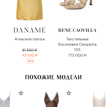
Атласное платье
Текстильные
босоножки Cleopatra
105
61 550 ₽
43 100 ₽
173 000 ₽
-
30
%
ПОХОЖИЕ МОДЕЛИ