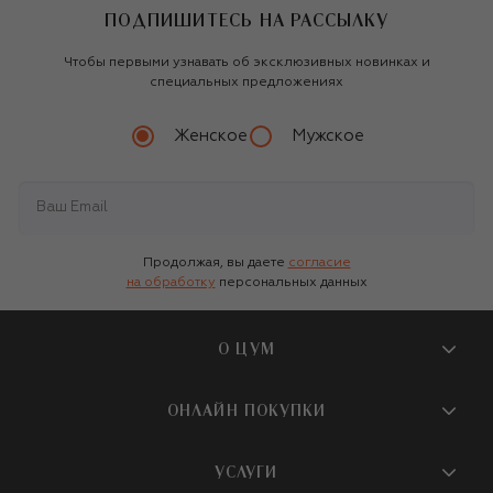
ПОДПИШИТЕСЬ НА РАССЫЛКУ
Чтобы первыми узнавать об эксклюзивных новинках и
специальных предложениях
Женское
Мужское
Продолжая, вы даете
согласие
на обработку
персональных данных
О ЦУМ
О магазине
ОНЛАЙН ПОКУПКИ
Новости и события
Вопросы и ответы
УСЛУГИ
Бутики и ПВЗ ЦУМ