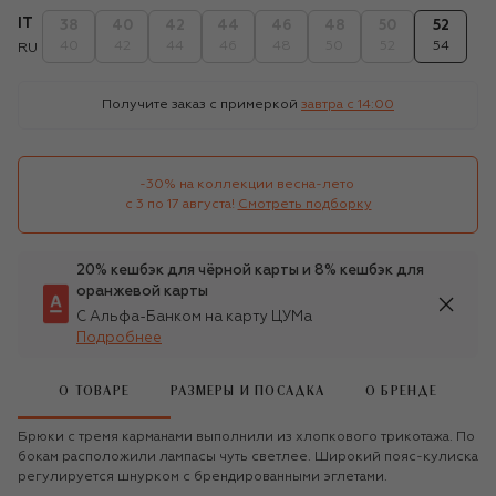
IT
38
40
42
44
46
48
50
52
40
42
44
46
48
50
52
54
RU
Получите заказ с примеркой
завтра c 14:00
-30% на коллекции весна-лето 

с 3 по 17 августа!
Смотреть подборку
20% кешбэк для чёрной карты и 8% кешбэк для
оранжевой карты
С Альфа-Банком на карту ЦУМа
Подробнее
О ТОВАРЕ
РАЗМЕРЫ И ПОСАДКА
О БРЕНДЕ
Брюки с тремя карманами выполнили из хлопкового трикотажа. По
бокам расположили лампасы чуть светлее. Широкий пояс-кулиска
регулируется шнурком с брендированными эглетами.